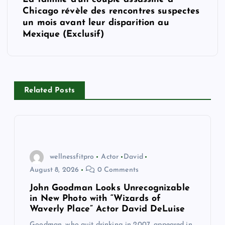
n
Chicago révèle des rencontres suspectes
a
un mois avant leur disparition au
Mexique (Exclusif)
v
i
Related Posts
g
a
t
wellnessfitpro
Actor
David
i
August 8, 2026
0 Comments
John Goodman Looks Unrecognizable
o
in New Photo with “Wizards of
Waverly Place” Actor David DeLuise
n
Goodman, who quit drinking in 2007, appeared in