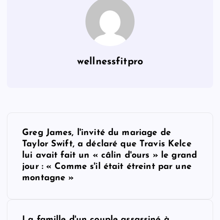
wellnessfitpro
P
Greg James, l'invité du mariage de
o
Taylor Swift, a déclaré que Travis Kelce
lui avait fait un « câlin d'ours » le grand
s
jour : « Comme s'il était étreint par une
montagne »
t
La famille d'un couple assassiné à