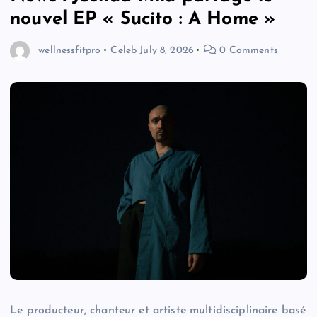
nouvel EP « Sucito : A Home »
wellnessfitpro
Celeb
July 8, 2026
0 Comments
Le producteur, chanteur et artiste multidisciplinaire basé