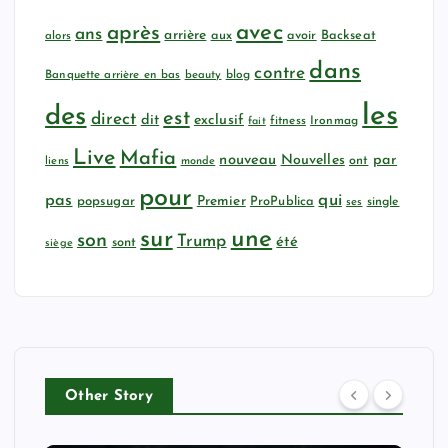
avec
après
ans
arrière
aux
avoir
Backseat
alors
dans
contre
Banquette arrière en bas
beauty
blog
les
des
est
direct
dit
exclusif
fitness
Ironmag
fait
Live
Mafia
nouveau
Nouvelles
par
ont
liens
monde
pour
qui
pas
popsugar
Premier
ProPublica
ses
single
sur
une
son
Trump
été
sont
siège
Other Story