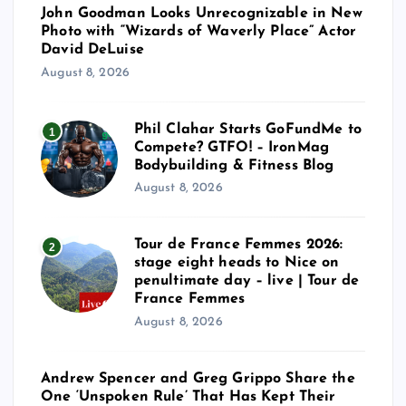
John Goodman Looks Unrecognizable in New
Photo with “Wizards of Waverly Place” Actor
David DeLuise
August 8, 2026
Phil Clahar Starts GoFundMe to
1
Compete? GTFO! – IronMag
Bodybuilding & Fitness Blog
August 8, 2026
Tour de France Femmes 2026:
2
stage eight heads to Nice on
penultimate day – live | Tour de
France Femmes
August 8, 2026
Andrew Spencer and Greg Grippo Share the
One ‘Unspoken Rule’ That Has Kept Their