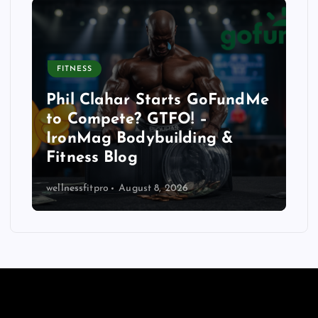
FITNESS
Phil Clahar Starts GoFundMe
to Compete? GTFO! –
IronMag Bodybuilding &
Fitness Blog
wellnessfitpro
August 8, 2026