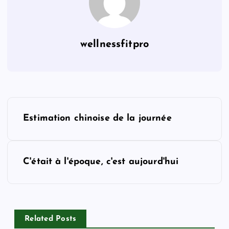
wellnessfitpro
P
Estimation chinoise de la journée
o
s
C'était à l'époque, c'est aujourd'hui
t
n
Related Posts