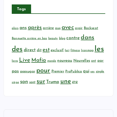
Tags
avec
après
ans
arrière
aux
avoir
Backseat
alors
dans
contre
Banquette arrière en bas
beauty
blog
les
des
est
direct
dit
exclusif
fitness
Ironmag
fait
Live
Mafia
nouveau
Nouvelles
par
ont
liens
monde
pour
qui
pas
popsugar
Premier
ProPublica
ses
single
sur
une
son
Trump
été
sont
siège