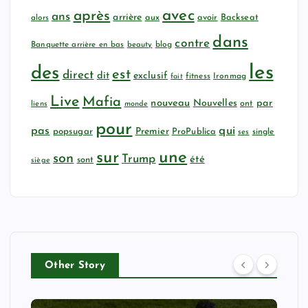
avec
après
ans
arrière
aux
avoir
Backseat
alors
dans
contre
Banquette arrière en bas
beauty
blog
les
des
est
direct
dit
exclusif
fitness
Ironmag
fait
Live
Mafia
nouveau
Nouvelles
par
ont
liens
monde
pour
qui
pas
popsugar
Premier
ProPublica
ses
single
sur
une
son
Trump
été
sont
siège
Other Story