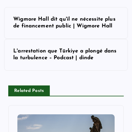
P
Wigmore Hall dit qu'il ne nécessite plus
o
de financement public | Wigmore Hall
s
L'arrestation que Türkiye a plongé dans
t
la turbulence – Podcast | dinde
n
a
Related Posts
v
i
g