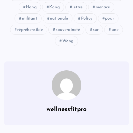
Hong
Kong
lettre
menace
militant
nationale
Policy
pour
répréhensible
souveraineté
sur
une
Wong
wellnessfitpro