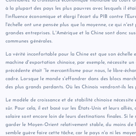
Considérez la croissance économique mondiale au cours de
à la plupart des pays les plus pauvres avec lesquels il ét
l'influence économique et élargi l'écart du PIB contre l'E
l'échelle ont une pensée plus que la moyenne, ce qui n'es
grandes entreprises. L'Amérique et la Chine sont donc su
communes générales.
La vérité inconfortable pour la Chine est que son échelle e
machine d'exportation chinoise, par exemple, nécessite un
précédente était “le mercantilisme pour nous, le libre-éc
cadre. Lorsque le monde s'effondrer dans des blocs marcha
des plus grands perdants. Où les Chinois vendront-ils les 
Le modèle de croissance et de stabilité chinoise nécessit
sûr. Pour cela, il est basé sur les États-Unis et leurs allié
solaire sont encore loin de leurs destinations finales. Si le
garder le Moyen-Orient relativement stable, du moins de l
semble guère faire cette tâche, car le pays n'a ni les moyens,