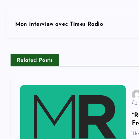
P
Mon interview avec Times Radio
o
s
Related Posts
t
n
a
*R
v
Fr
Tha