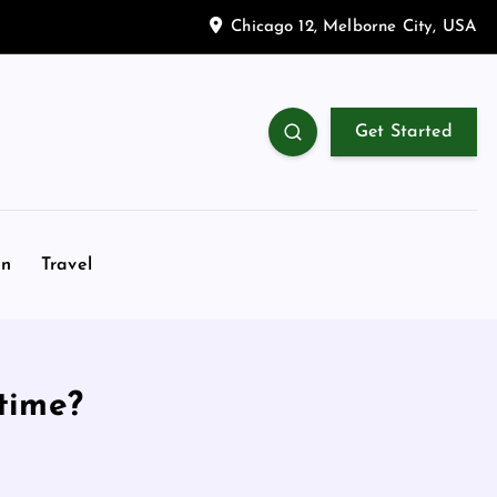
Chicago 12, Melborne City, USA
Get Started
on
Travel
ltime?