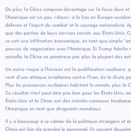
De plus, la Chine compose davantage sur la force dure et d
l'Amérique est un peu «doux» à la fois en Europe occident
défense et l'esprit de combat et le courage nationaliste. 
que des parties de leurs services secrets aux États-Unis. Ce
ce soit une infiltration économique, en tant que simple “
pouvoir de négociation avec l'Amérique. Si Trump falsifie n
actuelle, la Chine ne pénétrera pas plus la plupart des aut
Un autre risque à l'horizon est la prolifération nucléaire,
vont d'une attaque israélienne contre l'Iran, de la chute pa
Plus les puissances nucléaires habitent le monde, plus la 
Ce résultat n'est peut-être pas bon pour les États-Unis, 
États-Unis et la Chine ont des intérêts communs fondamen
l'Amérique en tant que dirigeants mondiaux.
Il y a beaucoup à se calmer de la politique étrangère et
Chine est loin de prendre le personnel. Ils courent deuxiè