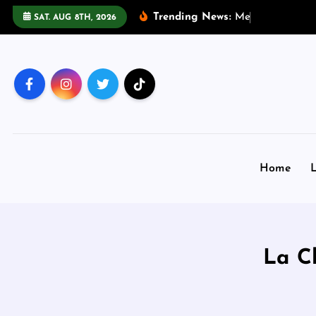
S
Trending News:
M
e
w
s
:
S
t
e
v
SAT. AUG 8TH, 2026
k
i
p
t
o
c
o
n
Home
L
t
e
n
t
La Ch