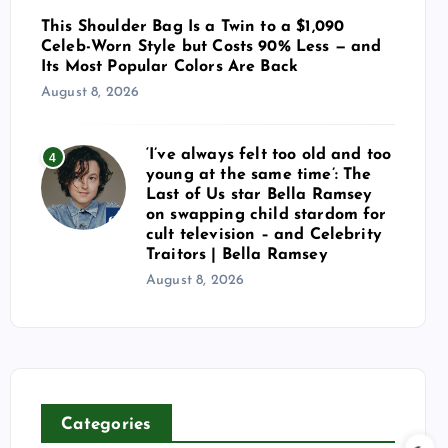
This Shoulder Bag Is a Twin to a $1,090
Celeb-Worn Style but Costs 90% Less — and
Its Most Popular Colors Are Back
August 8, 2026
‘I’ve always felt too old and too
4
young at the same time’: The
Last of Us star Bella Ramsey
on swapping child stardom for
cult television – and Celebrity
Traitors | Bella Ramsey
August 8, 2026
Categories