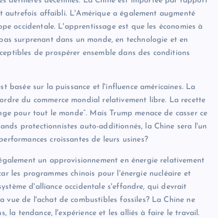
s dernières décennies. La Chine est importée par rapport
ait autrefois affaibli. L'Amérique a également augmenté
urope occidentale. L'apprentissage est que les économies à
t pas surprenant dans un monde, en technologie et en
sceptibles de prospérer ensemble dans des conditions
st basée sur la puissance et l'influence américaines. La
 ordre du commerce mondial relativement libre. La recette
hange pour tout le monde”. Mais Trump menace de casser ce
nds protectionnistes auto-additionnés, la Chine sera l'un
performances croissantes de leurs usines?
e également un approvisionnement en énergie relativement
s, car les programmes chinois pour l'énergie nucléaire et
 système d'alliance occidentale s'effondre, qui devrait
a vue de l'achat de combustibles fossiles? La Chine ne
 la tendance, l'expérience et les alliés à faire le travail.