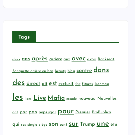
Tags
avec
après
ans
arrière
aux
avoir
Backseat
alors
dans
contre
Banquette arrière en bas
beauty
blog
des
est
direct
dit
exclusif
fitness
Ironmag
fait
les
Live
Mafia
nouveau
Nouvelles
liens
monde
pour
pas
par
popsugar
Premier
ProPublica
ont
sur
une
son
qui
Trump
été
sont
ses
single
siège