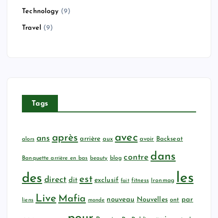
Technology
(9)
Travel
(9)
Tags
avec
après
ans
arrière
aux
avoir
Backseat
alors
dans
contre
Banquette arrière en bas
beauty
blog
les
des
est
direct
dit
exclusif
fitness
Ironmag
fait
Live
Mafia
nouveau
Nouvelles
par
ont
liens
monde