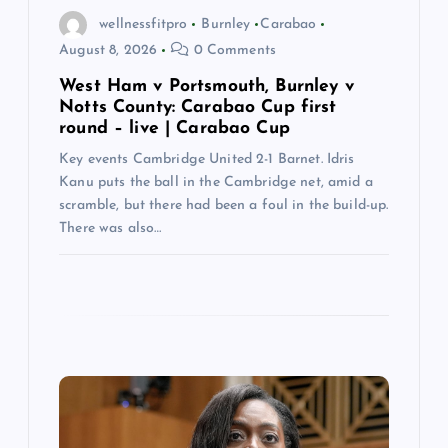
wellnessfitpro
Burnley
Carabao
n
August 8, 2026
0 Comments
West Ham v Portsmouth, Burnley v
Notts County: Carabao Cup first
round – live | Carabao Cup
Key events Cambridge United 2-1 Barnet. Idris
Kanu puts the ball in the Cambridge net, amid a
scramble, but there had been a foul in the build-up.
There was also…