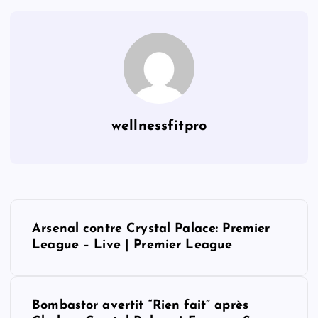
wellnessfitpro
P
Arsenal contre Crystal Palace: Premier
o
League – Live | Premier League
s
Bombastor avertit “Rien fait” après