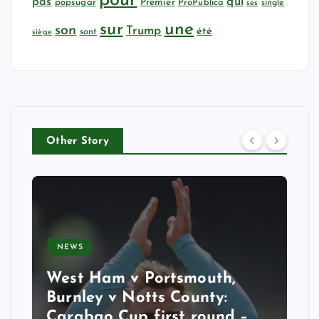
pour
qui
pas
popsugar
Premier
ProPublica
ses
single
sur
une
son
Trump
été
sont
siège
Other Story
NEWS
West Ham v Portsmouth,
Burnley v Notts County:
Carabao Cup first round –