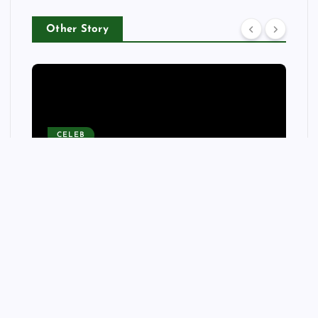
Other Story
CELEB
Lewis Hamilton Shares
Intimate Photos with Kim
Kardashian: ‘Resting,
Restoring, Recharging’
wellnessfitpro
August 8, 2026