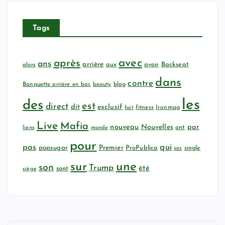
Tags
avec
après
ans
arrière
aux
avoir
Backseat
alors
dans
contre
Banquette arrière en bas
beauty
blog
les
des
est
direct
dit
exclusif
fitness
Ironmag
fait
Live
Mafia
nouveau
Nouvelles
par
ont
liens
monde
pour
qui
pas
popsugar
Premier
ProPublica
ses
single
sur
une
son
Trump
été
sont
siège