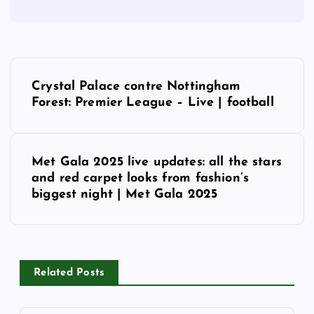
P
Crystal Palace contre Nottingham
o
Forest: Premier League – Live | football
s
Met Gala 2025 live updates: all the stars
t
and red carpet looks from fashion’s
biggest night | Met Gala 2025
n
a
v
Related Posts
i