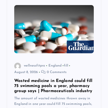
g
a
t
i
o
wellnessfitpro
England
fill
n
August 8, 2026
0 Comments
Wasted medicine in England could fill
75 swimming pools a year, pharmacy
group says | Pharmaceuticals industry
The amount of wasted medicines thrown away in
England in one year could fill 75 swimming pools,