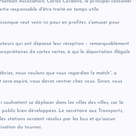
Football Association, Carlos Cordeiro, le principal conseiller
partie responsable d'être traité en temps utile.
uiconque veut venir ici pour en profiter, s'amuser pour
siteurs qui ont dépassé leur réception – remarquablement
opriétaires de cartes vertes, à qui le déportation illégale
briez, nous voulons que vous regardiez le match”, a
 sera expiré, vous devez rentrer chez vous. Sinon, vous
uhaitent se déplacer dans les villes des villes, car la
 public bien développées. Le secrétaire aux Transports,
es stations seraient résolus par les bus et qu'aucun
isation du tournoi.