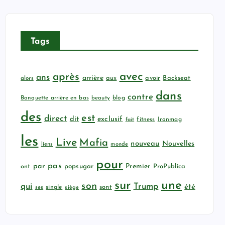
Tags
avec
après
ans
arrière
aux
avoir
Backseat
alors
dans
contre
Banquette arrière en bas
beauty
blog
des
est
direct
dit
exclusif
fitness
Ironmag
fait
les
Live
Mafia
nouveau
Nouvelles
liens
monde
pour
pas
par
popsugar
Premier
ProPublica
ont
sur
une
son
qui
Trump
été
sont
ses
single
siège