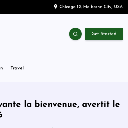
Chicago 12, Melborne City, USA
Get Started
on
Travel
ante la bienvenue, avertit le
6