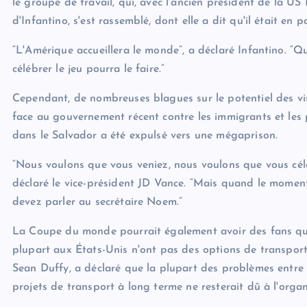
le groupe de travail, qui, avec l'ancien président de la US 
d'Infantino, s'est rassemblé, dont elle a dit qu'il était en 
“L'Amérique accueillera le monde”, a déclaré Infantino. “Q
célébrer le jeu pourra le faire.”
Cependant, de nombreuses blagues sur le potentiel des vi
face au gouvernement récent contre les immigrants et les pr
dans le Salvador a été expulsé vers une mégaprison.
“Nous voulons que vous veniez, nous voulons que vous célé
déclaré le vice-président JD Vance. “Mais quand le moment
devez parler au secrétaire Noem.”
La Coupe du monde pourrait également avoir des fans qui so
plupart aux États-Unis n'ont pas des options de transport
Sean Duffy, a déclaré que la plupart des problèmes entre l
projets de transport à long terme ne resterait dû à l'organ