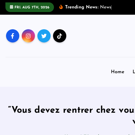
S
Trending News:
N
e
w
s
:
T
r
e
v
o
r
FRI. AUG 7TH, 2026
k
i
p
t
o
c
o
n
Home
L
t
e
n
t
“Vous devez rentrer chez vou