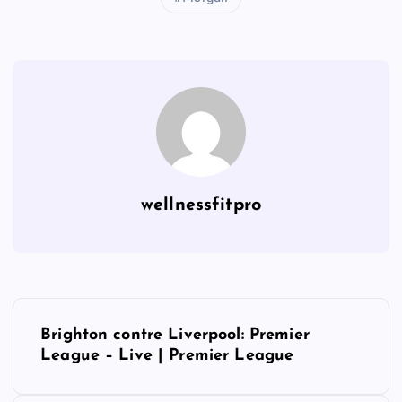
wellnessfitpro
P
Brighton contre Liverpool: Premier
o
League – Live | Premier League