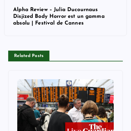
s
Alpha Review – Julia Ducournaus
t
Disjized Body Horror est un gamma
absolu | Festival de Cannes
n
a
v
Related Posts
i
g
a
t
i