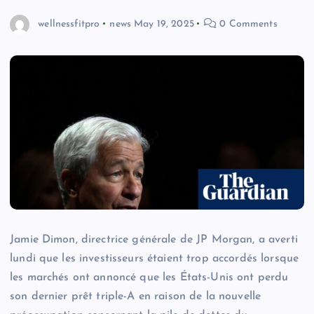
wellnessfitpro
news
May 19, 2025
0 Comments
Jamie Dimon, directrice générale de JP Morgan, a averti
lundi que les investisseurs étaient trop accordés lorsque
les marchés ont annoncé que les États-Unis ont perdu
son dernier prêt triple-A en raison de la nouvelle