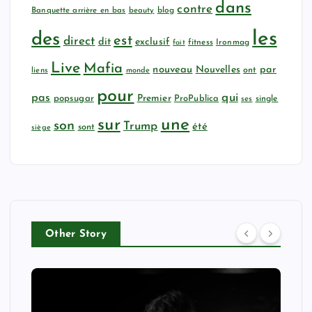
dans
contre
Banquette arrière en bas
beauty
blog
les
des
est
direct
dit
exclusif
fitness
Ironmag
fait
Live
Mafia
nouveau
Nouvelles
par
ont
liens
monde
pour
qui
pas
popsugar
Premier
ProPublica
ses
single
sur
une
son
Trump
été
sont
siège
Other Story