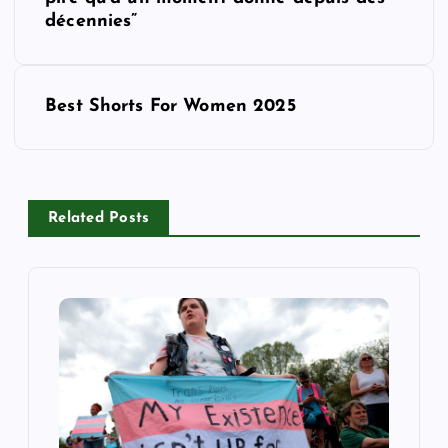
o
décennies”
s
t
Best Shorts For Women 2025
n
a
Related Posts
v
i
g
a
t