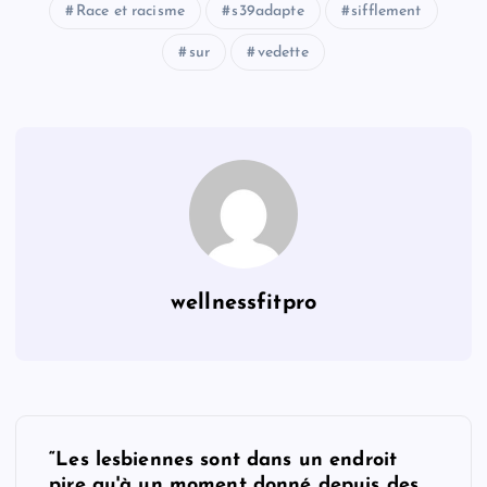
Race et racisme
s39adapte
sifflement
sur
vedette
wellnessfitpro
P
“Les lesbiennes sont dans un endroit
pire qu'à un moment donné depuis des