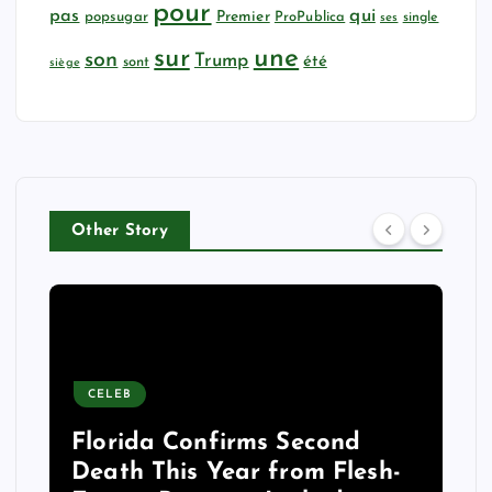
pour
qui
pas
popsugar
Premier
ProPublica
ses
single
sur
une
son
Trump
été
sont
siège
Other Story
CELEB
Florida Confirms Second
Death This Year from Flesh-