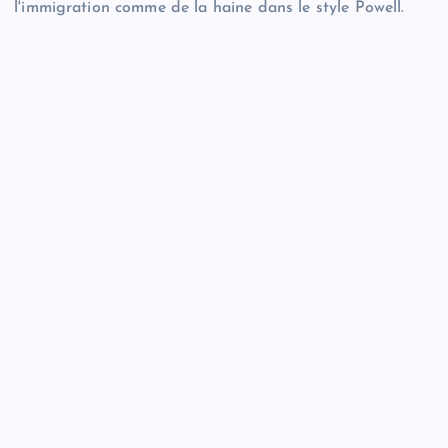
l'immigration comme de la haine dans le style Powell.
échec
Pourquoi ne pas faire un don immédiatement unique?
Nous sommes financés par vous. Merci beaucoup!
5 £
10 £
50 £
100 £
Choisissez beaucoup