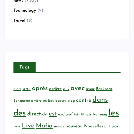
news
(7,503)
Technology
(9)
Travel
(9)
Tags
avec
après
ans
arrière
aux
avoir
Backseat
alors
dans
contre
Banquette arrière en bas
beauty
blog
les
des
est
direct
dit
exclusif
fitness
Ironmag
fait
Live
Mafia
nouveau
Nouvelles
par
ont
liens
monde