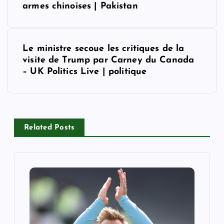
armes chinoises | Pakistan
s
t
Le ministre secoue les critiques de la
visite de Trump par Carney du Canada
n
– UK Politics Live | politique
a
v
Related Posts
i
g
a
t