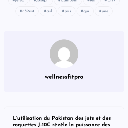
jetez
Joseph
Lambeth
les
LTN
n39est
œil
pas
qui
une
wellnessfitpro
P
L'utilisation du Pakistan des jets et des
o
roquettes J-10C révèle la puissance des