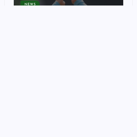
NEWS
West Ham v Portsmouth,
Burnley v Notts County:
Carabao Cup first round –
live | Carabao Cup
wellnessfitpro
August 8, 2026