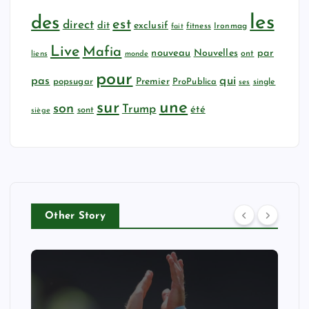
les
des
est
direct
dit
exclusif
fitness
Ironmag
fait
Live
Mafia
nouveau
Nouvelles
par
ont
liens
monde
pour
qui
pas
popsugar
Premier
ProPublica
ses
single
sur
une
son
Trump
été
sont
siège
Other Story