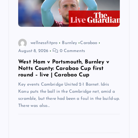
i
o
n
wellnessfitpro
Burnley
Carabao
August 8, 2026
0 Comments
West Ham v Portsmouth, Burnley v
Notts County: Carabao Cup first
round – live | Carabao Cup
Key events Cambridge United 2-1 Barnet. Idris
Kanu puts the ball in the Cambridge net, amid a
scramble, but there had been a foul in the build-up.
There was also…