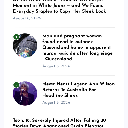
Moment in White Jeans — and We Found
s
Everyday Staples to Copy Her Sleek Look
August 6, 2026
p
Man and pregnant woman
1
a
found dead in outback
Queensland home in apparent
g
murder-suicide after long siege
| Queensland
i
August 5, 2026
n
News: Heart Legend Ann Wilson
2
Returns To Australia For
a
Headline Shows
August 5, 2026
t
Teen, 18, Severely Injured After Falling 20
i
Stories Down Abandoned Grain Elevator