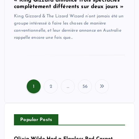
« King Gizzard annonce trois spectacles
complètement différents sur deux jours »
King Gizzard & The Lizard Wizard n’ont jamais été un
groupe intéressé à faire les choses de manière
conventionnelle, et leur dernière annonce en Australie
rappelle encore une fois que…
1
2
…
56
P
o
Popular Posts
s
t
Olivia Wilde Had a Flawless Red Carpet