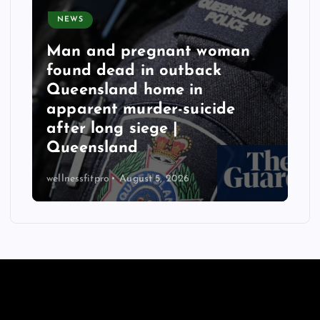
NEWS
Man and pregnant woman
found dead in outback
Queensland home in
apparent murder-suicide
after long siege |
Queensland
wellnessfitpro
August 5, 2026