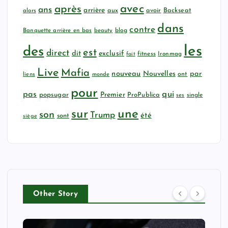
avec
après
ans
arrière
aux
avoir
Backseat
alors
dans
contre
Banquette arrière en bas
beauty
blog
les
des
est
direct
dit
exclusif
fitness
Ironmag
fait
Live
Mafia
nouveau
Nouvelles
par
ont
liens
monde
pour
qui
pas
popsugar
Premier
ProPublica
ses
single
sur
une
son
Trump
été
sont
siège
Other Story