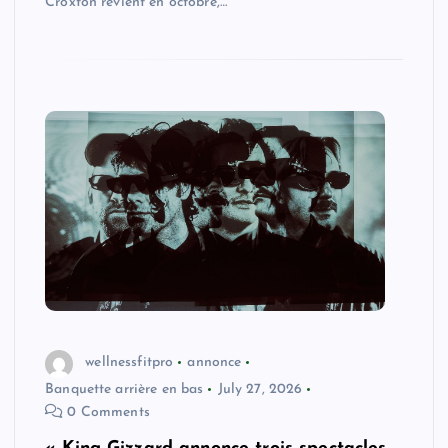
Croxton revient en octobre,…
wellnessfitpro
annonce
Banquette arrière en bas
July 27, 2026
0 Comments