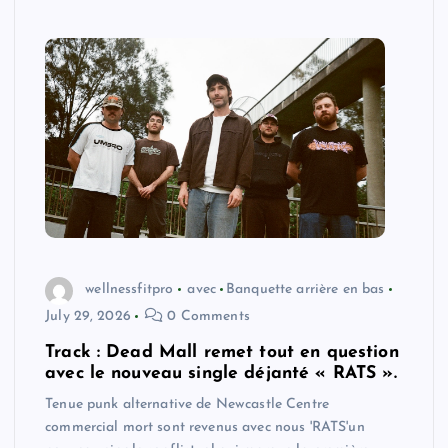
wellnessfitpro
avec
Banquette arrière en bas
July 29, 2026
0 Comments
Track : Dead Mall remet tout en question
avec le nouveau single déjanté « RATS ».
Tenue punk alternative de Newcastle Centre
commercial mort sont revenus avec nous 'RATS'un