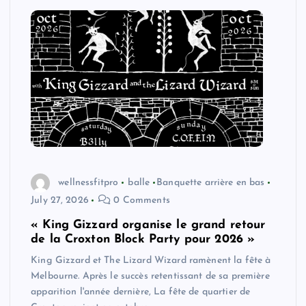
wellnessfitpro
balle
Banquette arrière en bas
July 27, 2026
0 Comments
« King Gizzard organise le grand retour
de la Croxton Block Party pour 2026 »
King Gizzard et The Lizard Wizard ramènent la fête à
Melbourne. Après le succès retentissant de sa première
apparition l'année dernière, La fête de quartier de