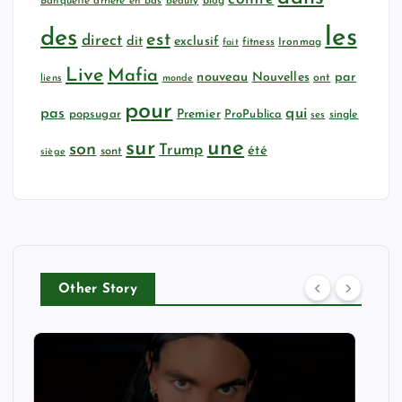
Banquette arrière en bas
beauty
blog
les
des
est
direct
dit
exclusif
fitness
Ironmag
fait
Live
Mafia
nouveau
Nouvelles
par
ont
liens
monde
pour
qui
pas
popsugar
Premier
ProPublica
ses
single
sur
une
son
Trump
été
sont
siège
Other Story