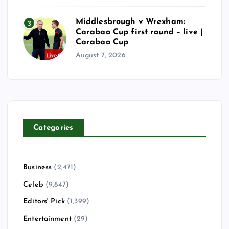
o
n
Middlesbrough v Wrexham:
3
Carabao Cup first round – live |
Carabao Cup
August 7, 2026
Categories
Business
(2,471)
Celeb
(9,847)
Editors' Pick
(1,399)
Entertainment
(29)