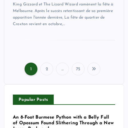
King Gizzard et The Lizard Wizard ramènent la fête à
Melbourne. Après le succès retentissant de sa première
apparition l'année dernière, La fête de quartier de
Croxton revient en octobre,…
1
2
…
75
P
o
Popular Posts
s
t
An 8-Foot Burmese Python with a Belly Full
of Opossum Found Slithering Through a New