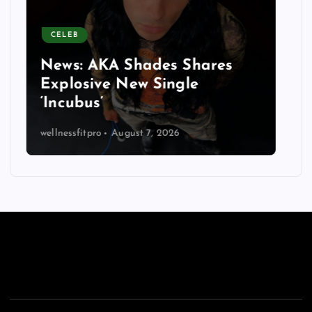
CELEB
2-Year-Old Girl Dies After
Family Sued to Stop Brain
Death Test Following Hotel
Pool Drowning
wellnessfitpro
August 7, 2026