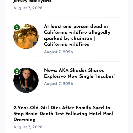
s
Jersey Backyard
August 7, 2026
p
At least one person dead in
1
a
California wildfire allegedly
sparked by chainsaw |
g
California wildfires
August 7, 2026
i
News: AKA Shades Shares
2
n
Explosive New Single ‘Incubus’
August 7, 2026
a
t
2-Year-Old Girl Dies After Family Sued to
Stop Brain Death Test Following Hotel Pool
i
Drowning
August 7, 2026