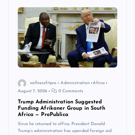
i
g
a
t
i
o
wellnessfitpro
Administration
Africa
August 7, 2026
0 Comments
n
Trump Administration Suggested
Funding Afrikaner Group in South
Africa — ProPublica
Since he returned to office, President Donald
Trump’s administration has upended foreign aid.