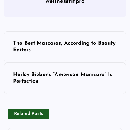
wellnessfitpro
P
The Best Mascaras, According to Beauty
o
Editors
s
Hailey Bieber’s “American Manicure” Is
t
Perfection
n
a
Related Posts
v