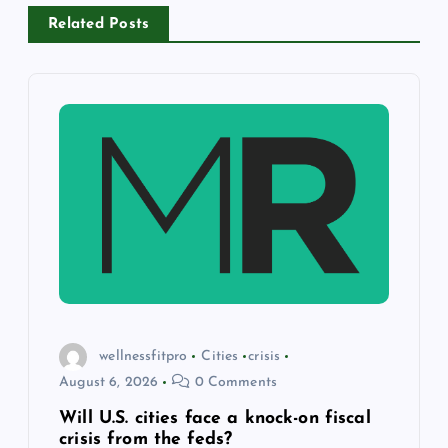
n
Related Posts
a
v
i
g
a
t
i
wellnessfitpro
Cities
crisis
August 6, 2026
0 Comments
o
Will U.S. cities face a knock-on fiscal
n
crisis from the feds?