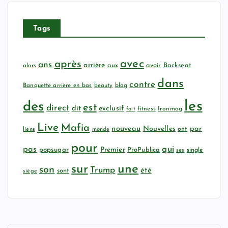
Tags
avec
après
ans
arrière
aux
avoir
Backseat
alors
dans
contre
Banquette arrière en bas
beauty
blog
les
des
est
direct
dit
exclusif
fitness
Ironmag
fait
Live
Mafia
nouveau
Nouvelles
par
ont
liens
monde
pour
qui
pas
popsugar
Premier
ProPublica
ses
single
sur
une
son
Trump
été
sont
siège