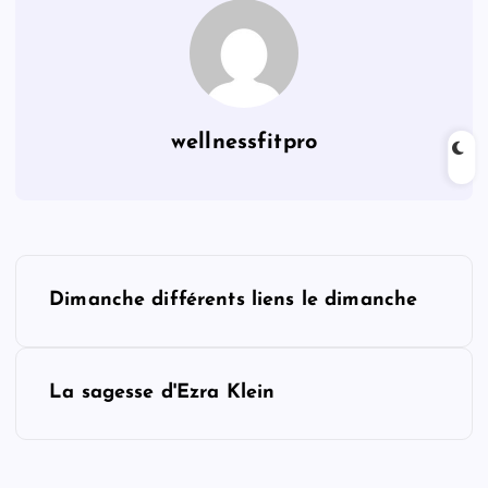
wellnessfitpro
P
Dimanche différents liens le dimanche
o
s
La sagesse d'Ezra Klein
t