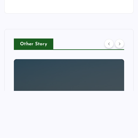
Other Story
NEWS
‘These are human fires, not
wildfires’: Dunwich reflects on
the devastation | Suffolk