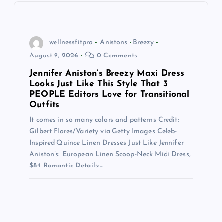
i
g
wellnessfitpro
Anistons
Breezy
a
August 9, 2026
0 Comments
t
Jennifer Aniston’s Breezy Maxi Dress
Looks Just Like This Style That 3
PEOPLE Editors Love for Transitional
i
Outfits
It comes in so many colors and patterns Credit:
o
Gilbert Flores/Variety via Getty Images Celeb-
Inspired Quince Linen Dresses Just Like Jennifer
n
Aniston’s: European Linen Scoop-Neck Midi Dress,
$84 Romantic Details:…