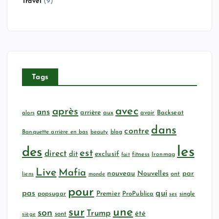
Travel
(9)
Tags
avec
après
ans
arrière
aux
avoir
Backseat
alors
dans
contre
Banquette arrière en bas
beauty
blog
les
des
est
direct
dit
exclusif
fitness
Ironmag
fait
Live
Mafia
nouveau
Nouvelles
par
ont
liens
monde
pour
qui
pas
popsugar
Premier
ProPublica
ses
single
sur
une
son
Trump
été
sont
siège