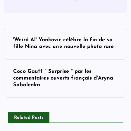
P
'Weird Al' Yankovic célèbre la fin de sa
o
fille Nina avec une nouvelle photo rare
s
Coco Gauff “ Surprise '' par les
t
commentaires ouverts français d'Aryna
Sabalenka
n
a
v
Related Posts