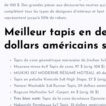
de 100 $. Des grandes pièces aux découvertes neutres qui s
complètent tous les types de designers d'intérieur et lient
représentent jusqu'à 50% de rabais.
Meilleur tapis en d
dollars américains
Tapis de zone géométrique marocaine de Jinchan 5×7,
Moynesa mince 6×9 Tapis de zone, 97 $ (orig. 108 $)
MIUKIKI 5X7 MODERNE RÉSUMÉ MOTEAU, 40 dollars
Tapis en peluche Kimicole 5×8 High Stape, 27 $ (orig
Yamazi Washable 2×8 Runner Tapis, 29 dollars améric
Rugsure Multicolor 5×7 -Carpet, 44 $ (orig. 55 $)
Très bien noté:
Tapis de la zone duveteuse Opranie R
Nakagishi Farmhouse 5×7 Tapis, 35 dollars américains