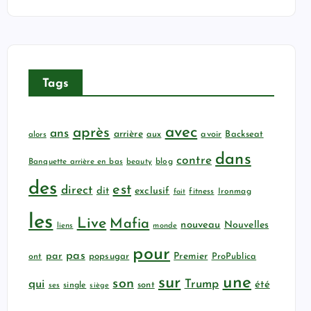
Tags
avec
après
ans
arrière
aux
avoir
Backseat
alors
dans
contre
Banquette arrière en bas
beauty
blog
des
est
direct
dit
exclusif
fitness
Ironmag
fait
les
Live
Mafia
nouveau
Nouvelles
liens
monde
pour
pas
par
popsugar
Premier
ProPublica
ont
sur
une
son
qui
Trump
été
sont
ses
single
siège