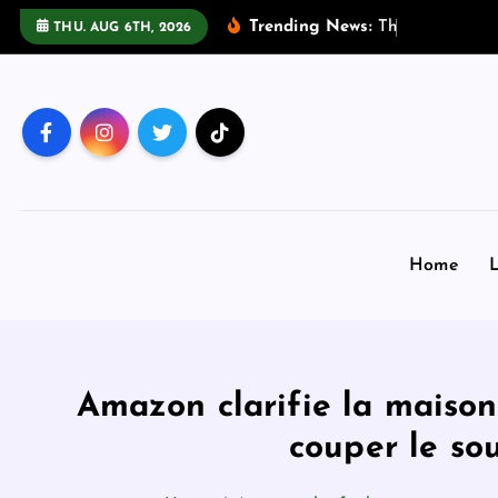
S
Trending News:
T
h
e
G
u
a
r
d
THU. AUG 6TH, 2026
k
i
p
t
o
c
o
n
Home
L
t
e
n
t
Amazon clarifie la maison
couper le sou