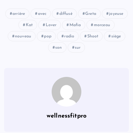
arrière
avec
diffusé
Greta
joyeuse
Kat
Lover
Mafia
morceau
nouveau
pop
radio
Shoot
siège
son
sur
wellnessfitpro