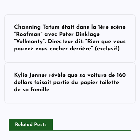
P
Channing Tatum était dans la 1ère scène
o
“Roofman” avec Peter Dinklage
“Vollmonty”. Directeur dit: “Rien que vous
s
pouvez vous cacher derrière” (exclusif)
t
Kylie Jenner révèle que sa voiture de 160
n
dollars faisait partie du papier toilette
de sa famille
a
v
i
Related Posts