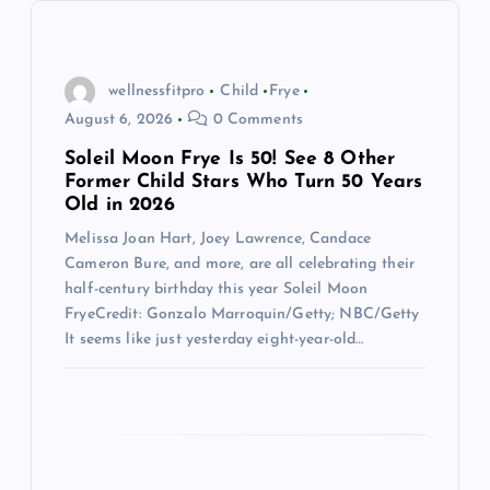
g
a
wellnessfitpro
Child
Frye
t
August 6, 2026
0 Comments
Soleil Moon Frye Is 50! See 8 Other
i
Former Child Stars Who Turn 50 Years
Old in 2026
o
Melissa Joan Hart, Joey Lawrence, Candace
Cameron Bure, and more, are all celebrating their
n
half-century birthday this year Soleil Moon
FryeCredit: Gonzalo Marroquin/Getty; NBC/Getty
It seems like just yesterday eight-year-old…