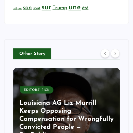
sur
une
son
Trump
été
sont
siège
Other Story
EDITORS' PICK
Louisiana AG Liz Murrill
Keeps Opposing
Compensation for Wrongfully
Convicted People —