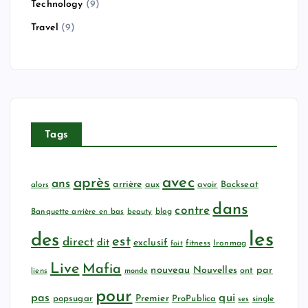
Technology
(9)
Travel
(9)
Tags
avec
après
ans
arrière
aux
avoir
Backseat
alors
dans
contre
Banquette arrière en bas
beauty
blog
les
des
est
direct
dit
exclusif
fitness
Ironmag
fait
Live
Mafia
nouveau
Nouvelles
par
ont
liens
monde
pour
qui
pas
popsugar
Premier
ProPublica
ses
single