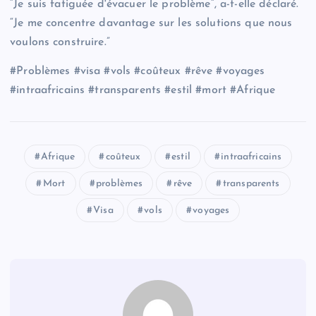
“Je suis fatiguée d'évacuer le problème”, a-t-elle déclaré.
“Je me concentre davantage sur les solutions que nous
voulons construire.”
#Problèmes #visa #vols #coûteux #rêve #voyages
#intraafricains #transparents #estil #mort #Afrique
Afrique
coûteux
estil
intraafricains
Mort
problèmes
rêve
transparents
Visa
vols
voyages