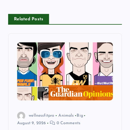
a
v
Related Posts
i
g
a
t
i
o
n
wellnessfitpro
Animals
Big
August 9, 2026
0 Comments