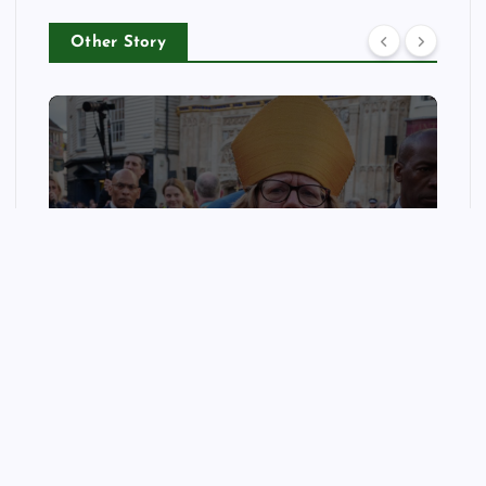
Other Story
p
LIFESTYLE
The Church of England’s
ruinous reparations racket
wellnessfitpro
August 9, 2026