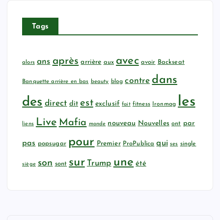
Tags
avec
après
ans
arrière
aux
avoir
Backseat
alors
dans
contre
Banquette arrière en bas
beauty
blog
les
des
est
direct
dit
exclusif
fitness
Ironmag
fait
Live
Mafia
nouveau
Nouvelles
par
ont
liens
monde
pour
qui
pas
popsugar
Premier
ProPublica
ses
single
sur
une
son
Trump
été
sont
siège