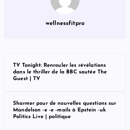
wellnessfitpro
P
TV Tonight: Renrouler les révélations
o
dans le thriller de la BBC sautée The
Guest | TV
s
t
Sharmer pour de nouvelles questions sur
Mandelson -e -e -mails à Epstein -uk
n
Politics Live | politique