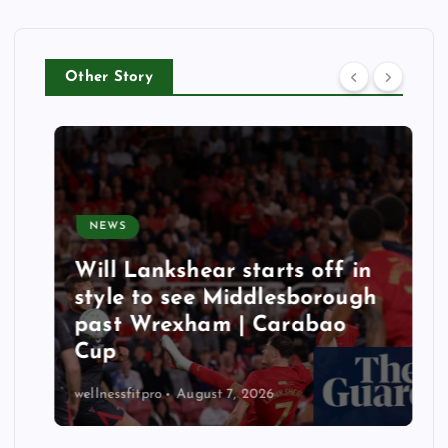
Other Story
NEWS
Will Lankshear starts off in
style to see Middlesborough
past Wrexham | Carabao
Cup
wellnessfitpro
August 7, 2026