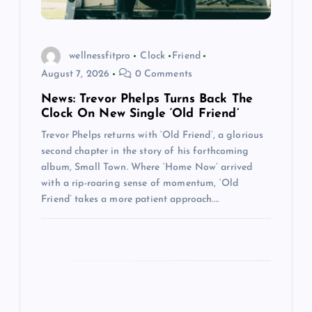
n
wellnessfitpro
Clock
Friend
August 7, 2026
0 Comments
News: Trevor Phelps Turns Back The
Clock On New Single ‘Old Friend’
Trevor Phelps returns with ‘Old Friend’, a glorious
second chapter in the story of his forthcoming
album, Small Town. Where ‘Home Now’ arrived
with a rip-roaring sense of momentum, ‘Old
Friend’ takes a more patient approach.…