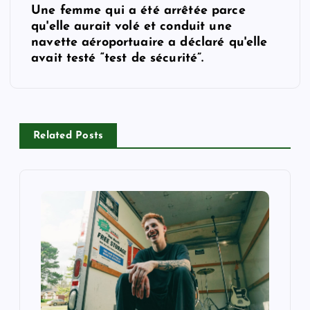
n
Une femme qui a été arrêtée parce
qu'elle aurait volé et conduit une
a
navette aéroportuaire a déclaré qu'elle
avait testé “test de sécurité”.
v
i
Related Posts
g
a
t
i
o