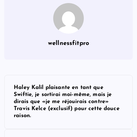
wellnessfitpro
P
Haley Kalil plaisante en tant que
o
Swiftie, je sortirai moi-même, mais je
dirais que «je me réjouirais contre»
s
Travis Kelce (exclusif) pour cette douce
raison.
t