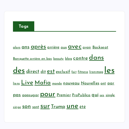
Tags
avec
après
ans
arrière
aux
avoir
Backseat
alors
dans
contre
Banquette arrière en bas
beauty
blog
les
des
est
direct
dit
exclusif
fitness
Ironmag
fait
Live
Mafia
nouveau
Nouvelles
par
ont
liens
monde
pour
qui
pas
popsugar
Premier
ProPublica
ses
single
sur
une
son
Trump
été
sont
siège