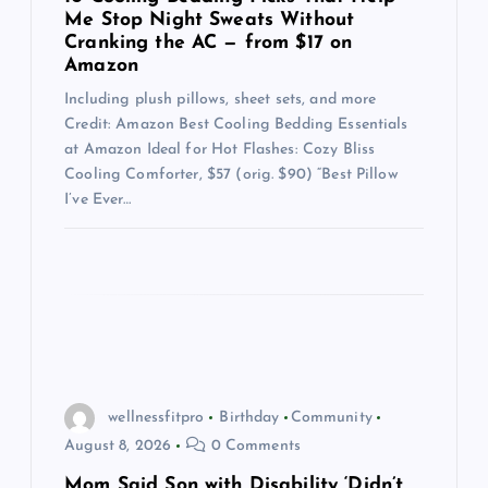
o
Me Stop Night Sweats Without
Cranking the AC — from $17 on
n
Amazon
Including plush pillows, sheet sets, and more
Credit: Amazon Best Cooling Bedding Essentials
at Amazon Ideal for Hot Flashes: Cozy Bliss
Cooling Comforter, $57 (orig. $90) “Best Pillow
I’ve Ever…
wellnessfitpro
Birthday
Community
August 8, 2026
0 Comments
Mom Said Son with Disability ‘Didn’t