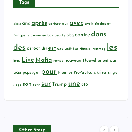
Tags
avec
après
ans
arrière
aux
avoir
Backseat
alors
dans
contre
Banquette arrière en bas
beauty
blog
les
des
est
direct
dit
exclusif
fitness
Ironmag
fait
Live
Mafia
nouveau
Nouvelles
par
ont
liens
monde
pour
qui
pas
popsugar
Premier
ProPublica
ses
single
sur
une
son
Trump
été
sont
siège
Other Story