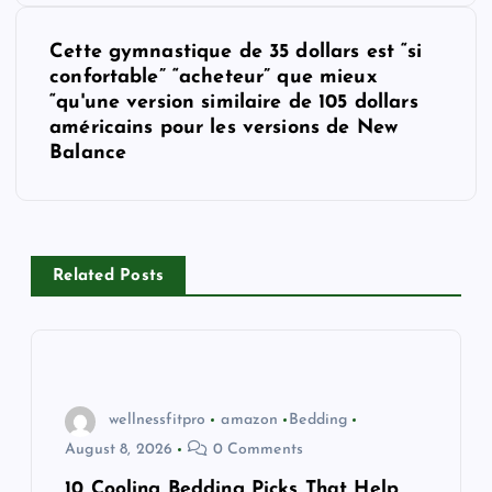
t
Cette gymnastique de 35 dollars est “si
n
confortable” “acheteur” que mieux
“qu'une version similaire de 105 dollars
a
américains pour les versions de New
Balance
v
i
Related Posts
g
a
t
wellnessfitpro
amazon
Bedding
i
August 8, 2026
0 Comments
10 Cooling Bedding Picks That Help