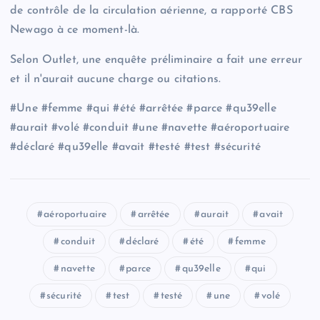
de contrôle de la circulation aérienne, a rapporté CBS
Newago à ce moment-là.
Selon Outlet, une enquête préliminaire a fait une erreur
et il n'aurait aucune charge ou citations.
#Une #femme #qui #été #arrêtée #parce #qu39elle
#aurait #volé #conduit #une #navette #aéroportuaire
#déclaré #qu39elle #avait #testé #test #sécurité
aéroportuaire
arrêtée
aurait
avait
conduit
déclaré
été
femme
navette
parce
qu39elle
qui
sécurité
test
testé
une
volé