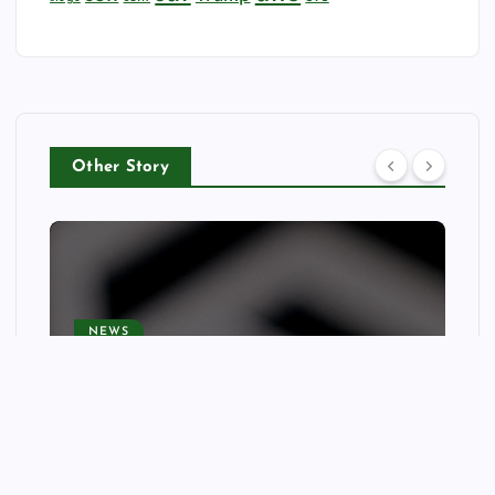
Other Story
NEWS
OpenAI to pause some work
on AI model Astra due to
security concerns | AI
(artificial intelligence)