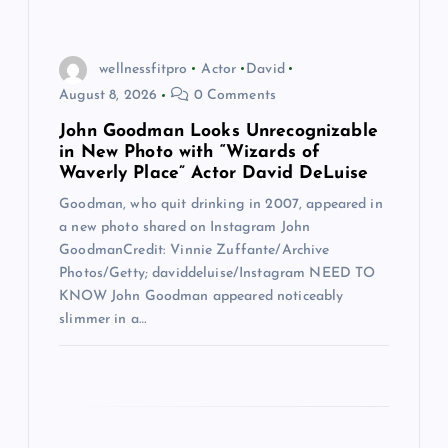
a
wellnessfitpro
Actor
David
t
August 8, 2026
0 Comments
John Goodman Looks Unrecognizable
i
in New Photo with “Wizards of
Waverly Place” Actor David DeLuise
o
Goodman, who quit drinking in 2007, appeared in
a new photo shared on Instagram John
n
GoodmanCredit: Vinnie Zuffante/Archive
Photos/Getty; daviddeluise/Instagram NEED TO
KNOW John Goodman appeared noticeably
slimmer in a…