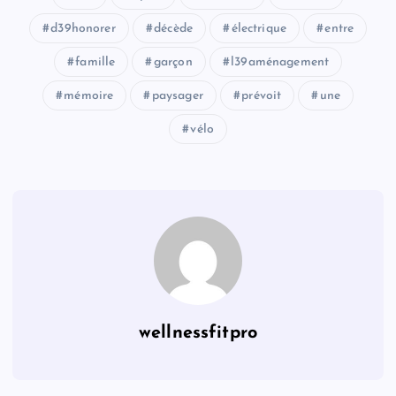
d39honorer
décède
électrique
entre
famille
garçon
l39aménagement
mémoire
paysager
prévoit
une
vélo
wellnessfitpro