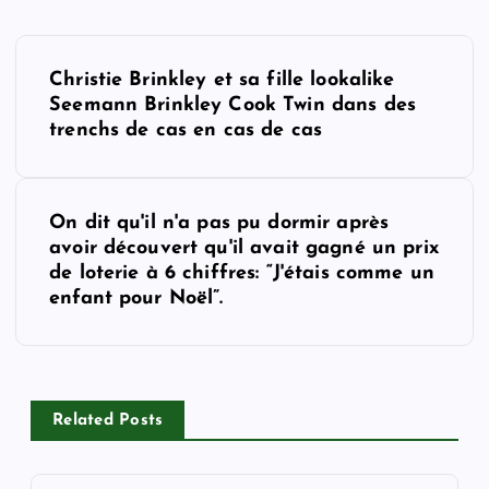
P
Christie Brinkley et sa fille lookalike
o
Seemann Brinkley Cook Twin dans des
trenchs de cas en cas de cas
s
t
On dit qu'il n'a pas pu dormir après
avoir découvert qu'il avait gagné un prix
n
de loterie à 6 chiffres: “J'étais comme un
enfant pour Noël”.
a
v
i
Related Posts
g