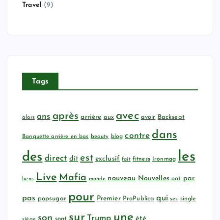
Travel
(9)
Tags
avec
après
ans
arrière
aux
avoir
Backseat
alors
dans
contre
Banquette arrière en bas
beauty
blog
les
des
est
direct
dit
exclusif
fitness
Ironmag
fait
Live
Mafia
nouveau
Nouvelles
par
ont
liens
monde
pour
qui
pas
popsugar
Premier
ProPublica
ses
single
sur
une
son
Trump
été
sont
siège