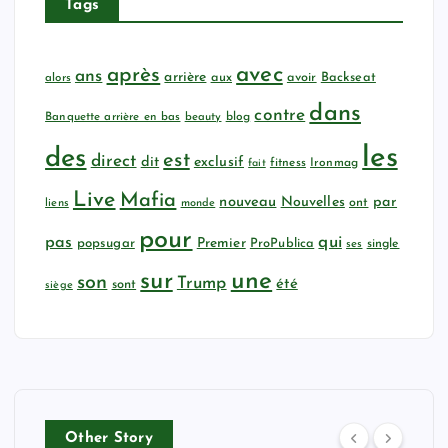
Tags
avec
après
ans
arrière
aux
avoir
Backseat
alors
dans
contre
Banquette arrière en bas
beauty
blog
les
des
est
direct
dit
exclusif
fitness
Ironmag
fait
Live
Mafia
nouveau
Nouvelles
par
ont
liens
monde
pour
qui
pas
popsugar
Premier
ProPublica
ses
single
sur
une
son
Trump
été
sont
siège
Other Story