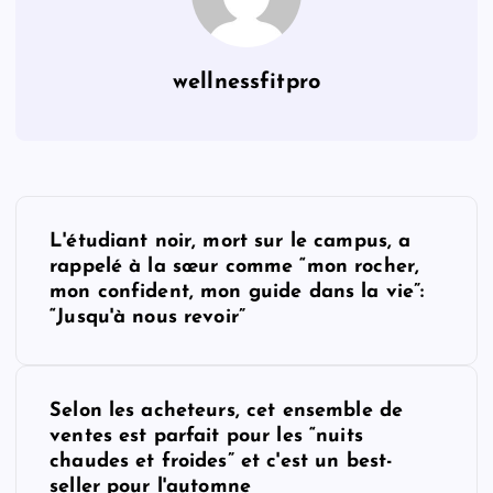
wellnessfitpro
P
L'étudiant noir, mort sur le campus, a
o
rappelé à la sœur comme “mon rocher,
mon confident, mon guide dans la vie”:
s
“Jusqu'à nous revoir”
t
Selon les acheteurs, cet ensemble de
n
ventes est parfait pour les “nuits
chaudes et froides” et c'est un best-
a
seller pour l'automne