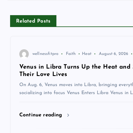
n
Related Posts
a
v
wellnessfitpro
Faith
Heat
August 6, 2026
i
Venus in Libra Turns Up the Heat and 
Their Love Lives
g
On Aug. 6, Venus moves into Libra, bringing everyt
a
socializing into focus Venus Enters Libra Venus in 
t
Continue reading
i