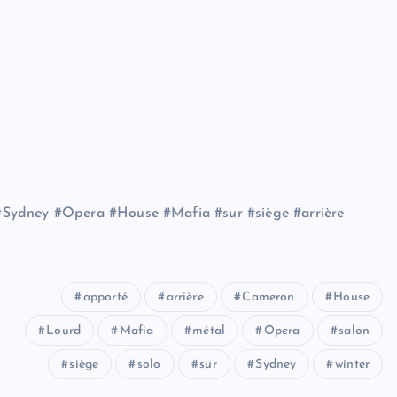
#Sydney #Opera #House #Mafia #sur #siège #arrière
apporté
arrière
Cameron
House
Lourd
Mafia
métal
Opera
salon
siège
solo
sur
Sydney
winter