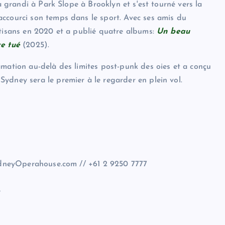
 a grandi à Park Slope à Brooklyn et s'est tourné vers la
accourci son temps dans le sport. Avec ses amis du
rtisans en 2020 et a publié quatre albums:
Un beau
re tué
(2025).
amation au-delà des limites post-punk des oies et a conçu
ydney sera le premier à le regarder en plein vol.
SydneyOperahouse.com // +61 2 9250 7777
e