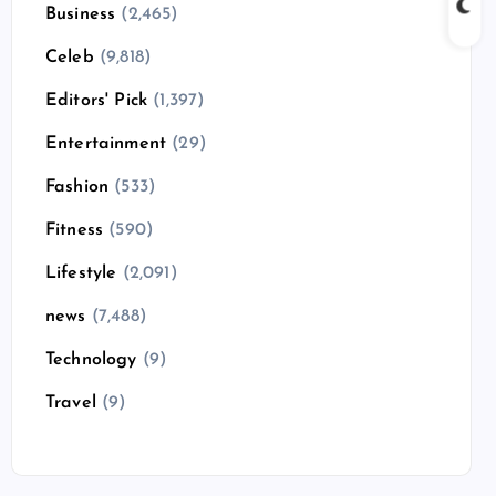
Business
(2,465)
Celeb
(9,818)
Editors' Pick
(1,397)
Entertainment
(29)
Fashion
(533)
Fitness
(590)
Lifestyle
(2,091)
news
(7,488)
Technology
(9)
Travel
(9)