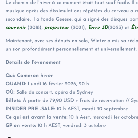
Le chemin de l'hiver à ce moment était tout sauf facile. Il
musique après des dissimulations répétées du cerveau a r
secondaire, il a fondé Geeese, qui a signé des disques pa
souvenir
(2018),
projecteur
(2021),
Terre 3D
(2023) et
Êt
Maintenant, avec ses débuts en solo, Winter a mis sa récl
un son profondément personnellement et universellement. S
Détails de l'événement
Qui: Cameron hiver
QUAND:
Lundi 16 février 2026, 20 h
OÙ:
Salle de concert, opéra de Sydney
Billets:
À partir de 79,90 USD + frais de réservation // 
INSIDER PRE -SALE:
10 h AEST, mardi 30 septembre
Ce qui est avant la vente:
10 h Aest, mercredi 1er octobr
GP en vente:
10 h AEST, vendredi 3 octobre