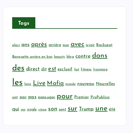
Tags
avec
après
ans
arrière
aux
avoir
Backseat
alors
dans
contre
Banquette arrière en bas
beauty
blog
des
est
direct
dit
exclusif
fitness
Ironmag
fait
les
Live
Mafia
nouveau
Nouvelles
liens
monde
pour
pas
par
popsugar
Premier
ProPublica
ont
sur
une
son
qui
Trump
été
sont
ses
single
siège