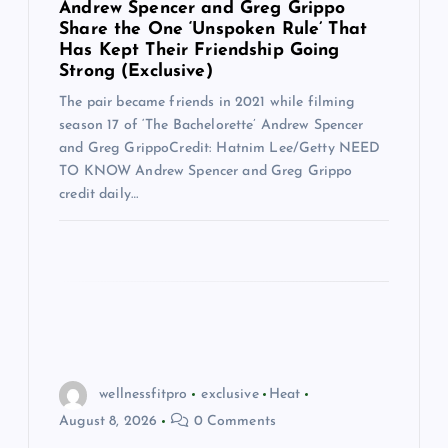
t
Andrew Spencer and Greg Grippo
Share the One ‘Unspoken Rule’ That
Has Kept Their Friendship Going
i
Strong (Exclusive)
The pair became friends in 2021 while filming
o
season 17 of ‘The Bachelorette’ Andrew Spencer
and Greg GrippoCredit: Hatnim Lee/Getty NEED
n
TO KNOW Andrew Spencer and Greg Grippo
credit daily…
wellnessfitpro
exclusive
Heat
August 8, 2026
0 Comments