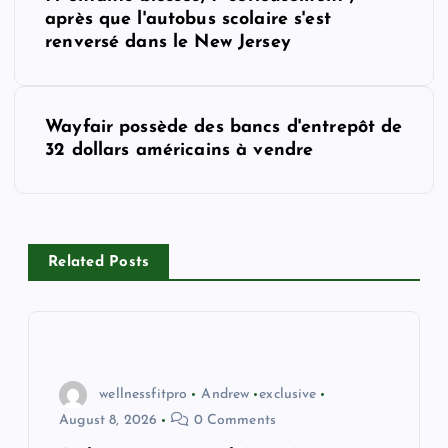
o
après que l'autobus scolaire s'est
renversé dans le New Jersey
s
t
Wayfair possède des bancs d'entrepôt de
32 dollars américains à vendre
n
a
v
Related Posts
i
g
wellnessfitpro
Andrew
exclusive
a
August 8, 2026
0 Comments