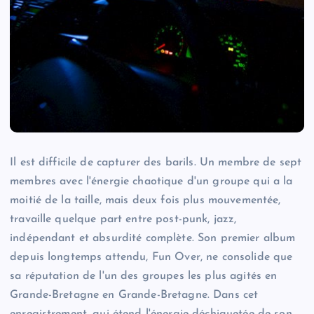
Il est difficile de capturer des barils. Un membre de sept
membres avec l'énergie chaotique d'un groupe qui a la
moitié de la taille, mais deux fois plus mouvementée,
travaille quelque part entre post-punk, jazz,
indépendant et absurdité complète. Son premier album
depuis longtemps attendu, Fun Over, ne consolide que
sa réputation de l'un des groupes les plus agités en
Grande-Bretagne en Grande-Bretagne. Dans cet
enregistrement, qui étend l'énergie déchiquetée de son