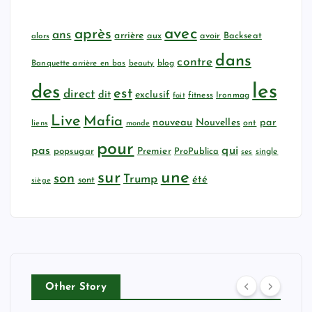
avec
après
ans
arrière
aux
avoir
Backseat
alors
dans
contre
Banquette arrière en bas
beauty
blog
les
des
est
direct
dit
exclusif
fitness
Ironmag
fait
Live
Mafia
nouveau
Nouvelles
par
ont
liens
monde
pour
qui
pas
popsugar
Premier
ProPublica
ses
single
sur
une
son
Trump
été
sont
siège
Other Story