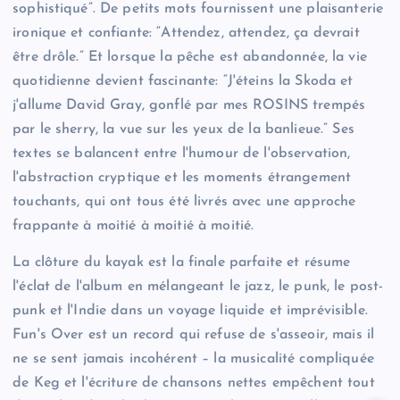
sophistiqué”. De petits mots fournissent une plaisanterie
ironique et confiante: “Attendez, attendez, ça devrait
être drôle.” Et lorsque la pêche est abandonnée, la vie
quotidienne devient fascinante: “J'éteins la Skoda et
j'allume David Gray, gonflé par mes ROSINS trempés
par le sherry, la vue sur les yeux de la banlieue.” Ses
textes se balancent entre l'humour de l'observation,
l'abstraction cryptique et les moments étrangement
touchants, qui ont tous été livrés avec une approche
frappante à moitié à moitié à moitié.
La clôture du kayak est la finale parfaite et résume
l'éclat de l'album en mélangeant le jazz, le punk, le post-
punk et l'Indie dans un voyage liquide et imprévisible.
Fun's Over est un record qui refuse de s'asseoir, mais il
ne se sent jamais incohérent – la musicalité compliquée
de Keg et l'écriture de chansons nettes empêchent tout