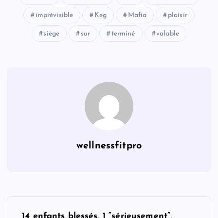
imprévisible
Keg
Mafia
plaisir
siège
sur
terminé
valable
wellnessfitpro
P
14 enfants blessés, 1 “sérieusement”,