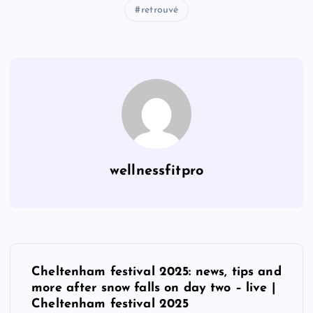
retrouvé
wellnessfitpro
P
Cheltenham festival 2025: news, tips and
o
more after snow falls on day two – live |
Cheltenham festival 2025