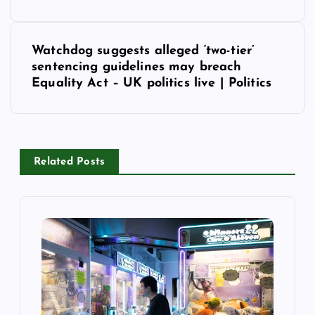
s
t
Watchdog suggests alleged ‘two-tier’
sentencing guidelines may breach
n
Equality Act – UK politics live | Politics
a
v
Related Posts
i
g
a
t