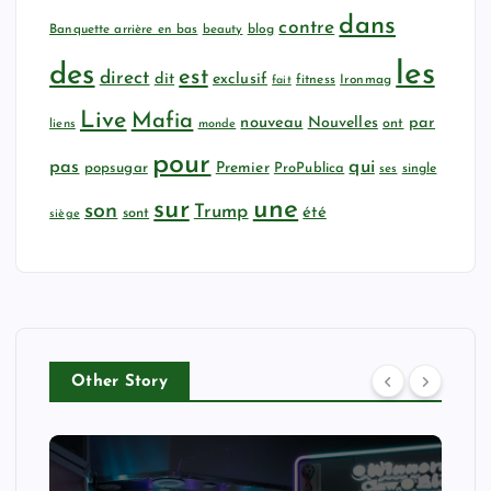
dans
contre
Banquette arrière en bas
beauty
blog
les
des
est
direct
dit
exclusif
fitness
Ironmag
fait
Live
Mafia
nouveau
Nouvelles
par
ont
liens
monde
pour
qui
pas
popsugar
Premier
ProPublica
ses
single
sur
une
son
Trump
été
sont
siège
Other Story