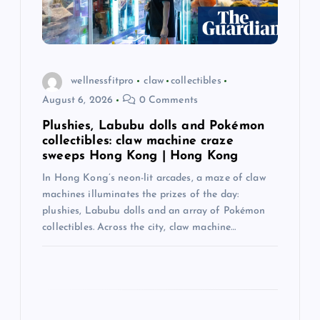
i
o
n
wellnessfitpro
claw
collectibles
August 6, 2026
0 Comments
Plushies, Labubu dolls and Pokémon
collectibles: claw machine craze
sweeps Hong Kong | Hong Kong
In Hong Kong’s neon-lit arcades, a maze of claw
machines illuminates the prizes of the day:
plushies, Labubu dolls and an array of Pokémon
collectibles. Across the city, claw machine…