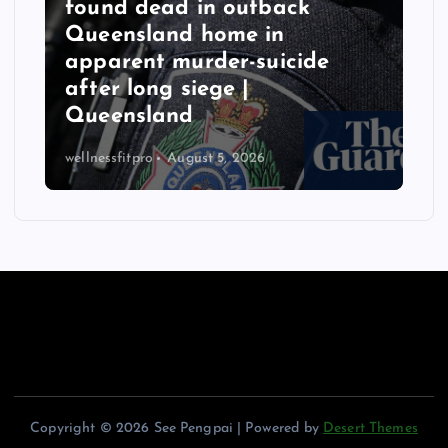
found dead in outback
Queensland home in
apparent murder-suicide
after long siege |
Queensland
wellnessfitpro
August 5, 2026
Copyright © 2026 See Pengpai | Powered by
Desert Themes