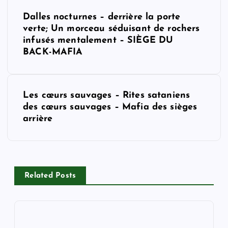
P
Dalles nocturnes – derrière la porte
o
verte; Un morceau séduisant de rochers
infusés mentalement – SIÈGE DU
s
BACK-MAFIA
t
Les cœurs sauvages – Rites sataniens
n
des cœurs sauvages – Mafia des sièges
arrière
a
v
i
Related Posts
g