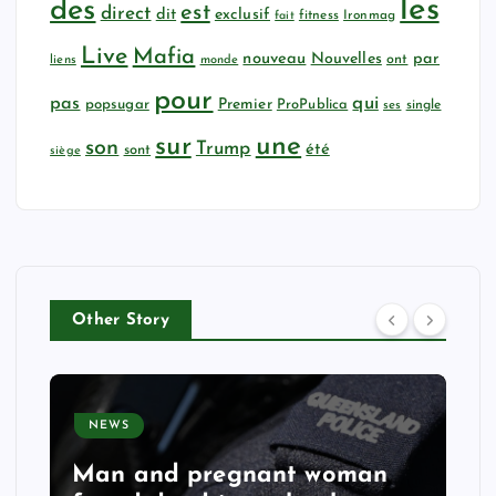
les
des
est
direct
dit
exclusif
fitness
Ironmag
fait
Live
Mafia
nouveau
Nouvelles
par
ont
liens
monde
pour
qui
pas
popsugar
Premier
ProPublica
ses
single
sur
une
son
Trump
été
sont
siège
Other Story
NEWS
Man and pregnant woman