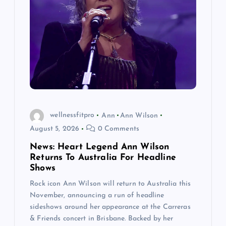
wellnessfitpro
Ann
Ann Wilson
August 5, 2026
0 Comments
News: Heart Legend Ann Wilson
Returns To Australia For Headline
Shows
Rock icon Ann Wilson will return to Australia this
November, announcing a run of headline
sideshows around her appearance at the Carreras
& Friends concert in Brisbane. Backed by her