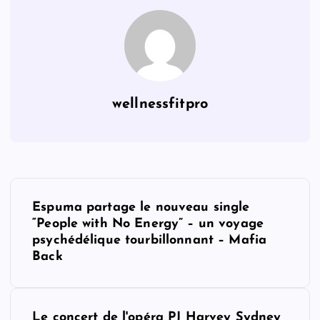
wellnessfitpro
P
Espuma partage le nouveau single
o
“People with No Energy” – un voyage
psychédélique tourbillonnant – Mafia
s
Back
t
Le concert de l'opéra PJ Harvey Sydney