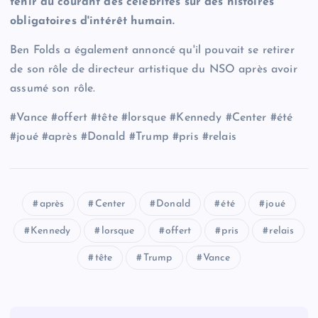
tenir au courant des célébrités sur des histoires
obligatoires d'intérêt humain.
Ben Folds a également annoncé qu'il pouvait se retirer
de son rôle de directeur artistique du NSO après avoir
assumé son rôle.
#Vance #offert #tête #lorsque #Kennedy #Center #été
#joué #après #Donald #Trump #pris #relais
après
Center
Donald
été
joué
Kennedy
lorsque
offert
pris
relais
tête
Trump
Vance