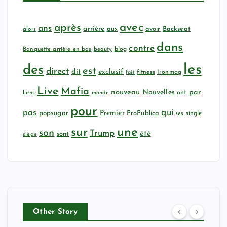
avec
après
ans
arrière
aux
avoir
Backseat
alors
dans
contre
Banquette arrière en bas
beauty
blog
les
des
est
direct
dit
exclusif
fitness
Ironmag
fait
Live
Mafia
nouveau
Nouvelles
par
ont
liens
monde
pour
qui
pas
popsugar
Premier
ProPublica
ses
single
sur
une
son
Trump
été
sont
siège
Other Story