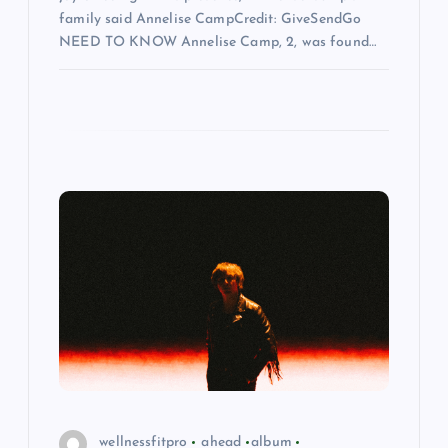
n
family said Annelise CampCredit: GiveSendGo
NEED TO KNOW Annelise Camp, 2, was found…
wellnessfitpro
ahead
album