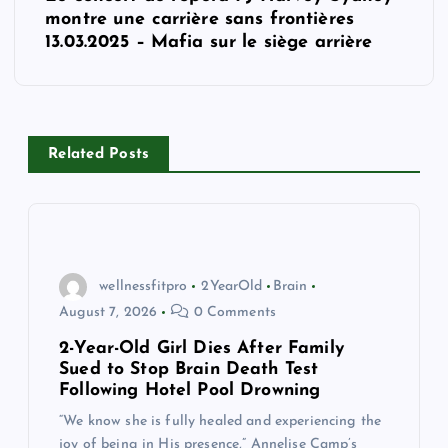
n
montre une carrière sans frontières
13.03.2025 – Mafia sur le siège arrière
a
v
i
Related Posts
g
a
wellnessfitpro
2YearOld
Brain
t
August 7, 2026
0 Comments
2-Year-Old Girl Dies After Family
i
Sued to Stop Brain Death Test
Following Hotel Pool Drowning
o
“We know she is fully healed and experiencing the
joy of being in His presence,” Annelise Camp’s