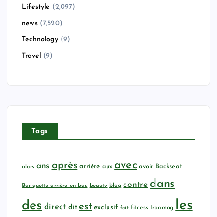
Lifestyle
(2,097)
news
(7,520)
Technology
(9)
Travel
(9)
Tags
avec
après
ans
arrière
aux
avoir
Backseat
alors
dans
contre
Banquette arrière en bas
beauty
blog
les
des
est
direct
dit
exclusif
fitness
Ironmag
fait