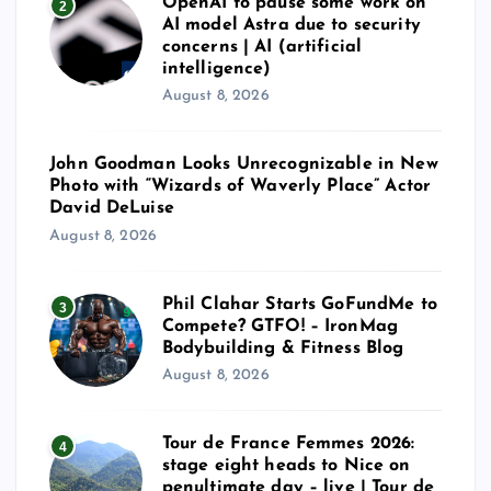
OpenAI to pause some work on
2
AI model Astra due to security
concerns | AI (artificial
intelligence)
August 8, 2026
John Goodman Looks Unrecognizable in New
Photo with “Wizards of Waverly Place” Actor
David DeLuise
August 8, 2026
Phil Clahar Starts GoFundMe to
3
Compete? GTFO! – IronMag
Bodybuilding & Fitness Blog
August 8, 2026
Tour de France Femmes 2026:
4
stage eight heads to Nice on
penultimate day – live | Tour de