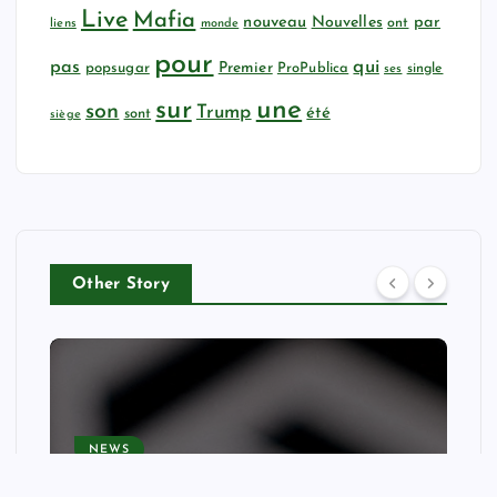
Live
Mafia
nouveau
Nouvelles
par
ont
liens
monde
pour
qui
pas
popsugar
Premier
ProPublica
ses
single
sur
une
son
Trump
été
sont
siège
Other Story
NEWS