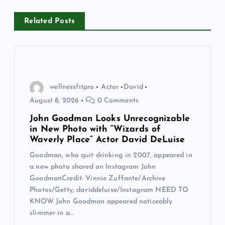
v
i
Related Posts
g
a
wellnessfitpro
Actor
David
t
August 8, 2026
0 Comments
John Goodman Looks Unrecognizable
i
in New Photo with “Wizards of
Waverly Place” Actor David DeLuise
o
Goodman, who quit drinking in 2007, appeared in
a new photo shared on Instagram John
n
GoodmanCredit: Vinnie Zuffante/Archive
Photos/Getty; daviddeluise/Instagram NEED TO
KNOW John Goodman appeared noticeably
slimmer in a…