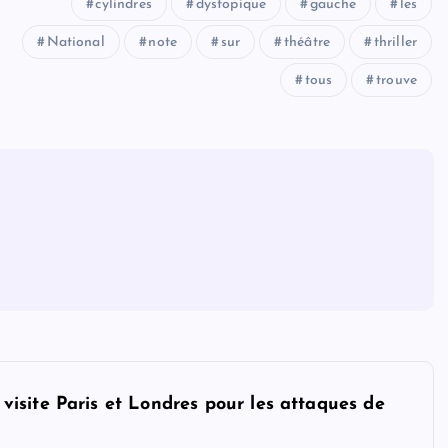
cylindres
dystopique
gauche
les
National
note
sur
théâtre
thriller
tous
trouve
isite Paris et Londres pour les attaques de