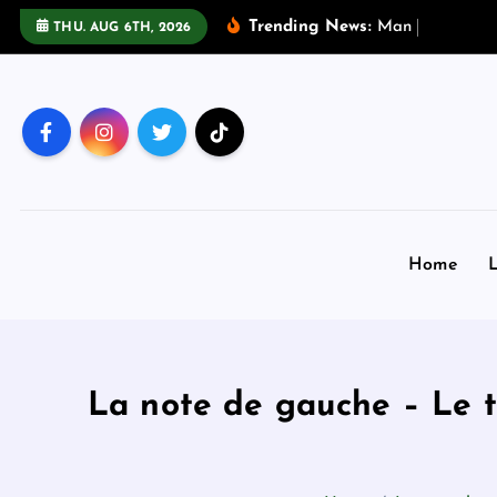
S
Trending News:
M
a
n
a
n
d
p
r
e
g
THU. AUG 6TH, 2026
k
i
p
t
o
c
o
n
Home
L
t
e
n
t
La note de gauche – Le th