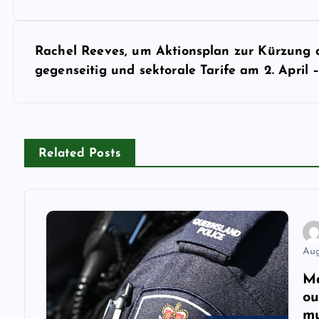
s
Rachel Reeves, um Aktionsplan zur Kürzung d
t
gegenseitig und sektorale Tarife am 2. April 
n
a
Related Posts
v
i
Aug
g
Ma
ou
a
mu