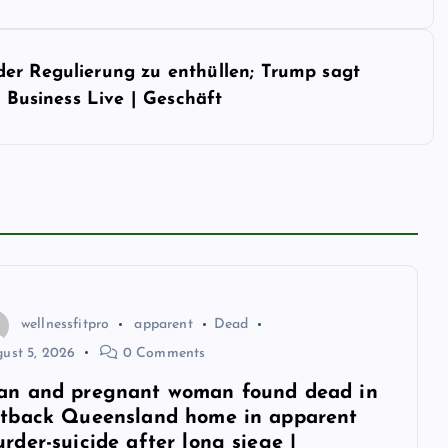
er Regulierung zu enthüllen; Trump sagt
– Business Live | Geschäft
wellnessfitpro
apparent
Dead
ust 5, 2026
0 Comments
n and pregnant woman found dead in
tback Queensland home in apparent
rder-suicide after long siege |