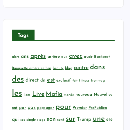
Tags
avec
après
ans
arrière
aux
avoir
Backseat
alors
dans
contre
Banquette arrière en bas
beauty
blog
des
est
direct
dit
exclusif
fitness
Ironmag
fait
les
Live
Mafia
nouveau
Nouvelles
liens
monde
pour
pas
par
popsugar
Premier
ProPublica
ont
sur
une
son
qui
Trump
été
sont
ses
single
siège