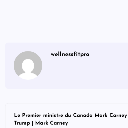
wellnessfitpro
P
Le Premier ministre du Canada Mark Carney v
o
Trump | Mark Carney