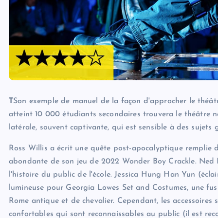
T
Son exemple de manuel de la façon d'approcher le théâtr
atteint 10 000 étudiants secondaires trouvera le théâtre na
latérale, souvent captivante, qui est sensible à des sujets 
Ross Willis a écrit une quête post-apocalyptique remplie de
abondante de son jeu de 2022 Wonder Boy Crackle. Ned Be
l'histoire du public de l'école. Jessica Hung Han Yun (éc
lumineuse pour Georgia Lowes Set and Costumes, une fusio
Rome antique et de chevalier. Cependant, les accessoires 
confortables qui sont reconnaissables au public (il est re