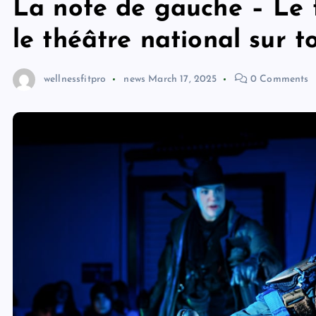
La note de gauche – Le t
le théâtre national sur to
wellnessfitpro
news
March 17, 2025
0 Comments