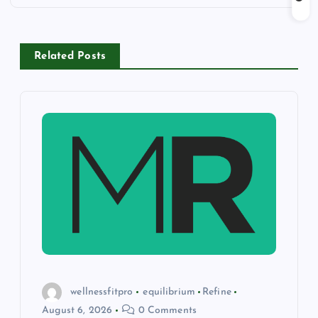
a
v
Related Posts
i
g
a
t
i
o
wellnessfitpro
equilibrium
Refine
n
August 6, 2026
0 Comments