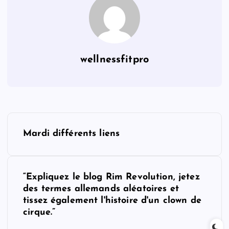
wellnessfitpro
P
Mardi différents liens
o
s
“Expliquez le blog Rim Revolution, jetez
des termes allemands aléatoires et
t
tissez également l'histoire d'un clown de
cirque.”
n