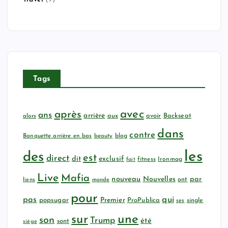
Tags
avec
après
ans
arrière
aux
avoir
Backseat
alors
dans
contre
Banquette arrière en bas
beauty
blog
les
des
est
direct
dit
exclusif
fitness
Ironmag
fait
Live
Mafia
nouveau
Nouvelles
par
ont
liens
monde
pour
qui
pas
popsugar
Premier
ProPublica
ses
single
sur
une
son
Trump
été
sont
siège