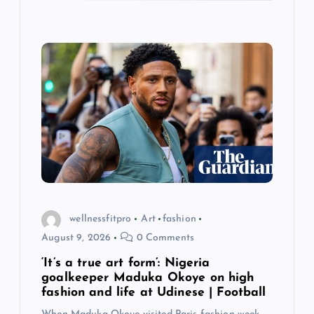
wellnessfitpro
Art
fashion
August 9, 2026
0 Comments
‘It’s a true art form’: Nigeria
goalkeeper Maduka Okoye on high
fashion and life at Udinese | Football