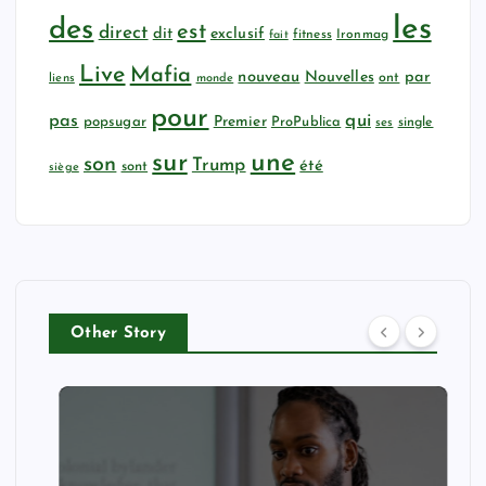
les
des
est
direct
dit
exclusif
fitness
Ironmag
fait
Live
Mafia
nouveau
Nouvelles
par
ont
liens
monde
pour
qui
pas
popsugar
Premier
ProPublica
ses
single
sur
une
son
Trump
été
sont
siège
Other Story