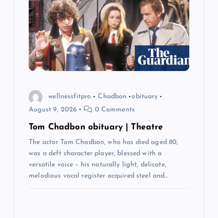
t
i
o
n
wellnessfitpro
Chadbon
obituary
August 9, 2026
0 Comments
Tom Chadbon obituary | Theatre
The actor Tom Chadbon, who has died aged 80,
was a deft character player, blessed with a
versatile voice – his naturally light, delicate,
melodious vocal register acquired steel and…