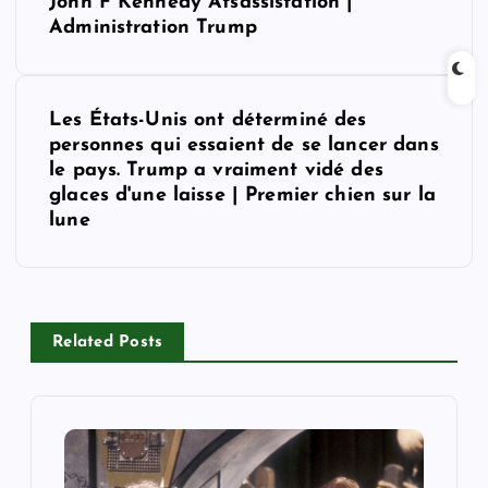
o
John F Kennedy Atsassistation |
Administration Trump
s
t
Les États-Unis ont déterminé des
personnes qui essaient de se lancer dans
n
le pays. Trump a vraiment vidé des
glaces d'une laisse | Premier chien sur la
a
lune
v
i
Related Posts
g
a