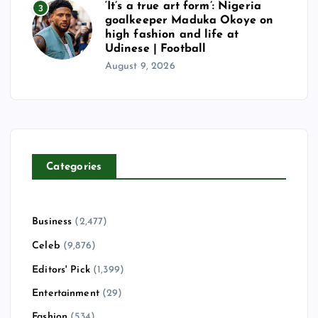
‘It’s a true art form’: Nigeria
3
goalkeeper Maduka Okoye on
high fashion and life at
Udinese | Football
August 9, 2026
Categories
Business
(2,477)
Celeb
(9,876)
Editors' Pick
(1,399)
Entertainment
(29)
Fashion
(534)