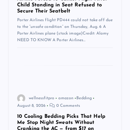
Child Standing in Seat Refused to
t
Secure Their Seatbelt
i
Porter Airlines flight PD444 could not take off due
to the “unsafe condition” on Thursday, Aug. 6 A
Porter Airlines plane (stock image)Credit: Alamy
o
NEED TO KNOW A Porter Airlines…
n
wellnessfitpro
amazon
Bedding
August 8, 2026
0 Comments
10 Cooling Bedding Picks That Help
Me Stop Night Sweats Without
Cranking the AC — from $17 on