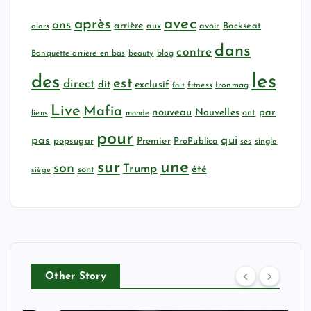
avec
après
ans
arrière
aux
avoir
Backseat
alors
dans
contre
Banquette arrière en bas
beauty
blog
les
des
est
direct
dit
exclusif
fitness
Ironmag
fait
Live
Mafia
nouveau
Nouvelles
par
ont
liens
monde
pour
qui
pas
popsugar
Premier
ProPublica
ses
single
sur
une
son
Trump
été
sont
siège
Other Story