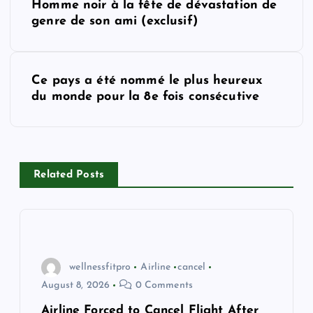
Homme noir à la fête de dévastation de
o
genre de son ami (exclusif)
s
Ce pays a été nommé le plus heureux
t
du monde pour la 8e fois consécutive
n
a
Related Posts
v
i
g
wellnessfitpro
Airline
cancel
August 8, 2026
0 Comments
a
Airline Forced to Cancel Flight After