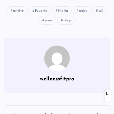
arrière
Fouette
Mafia
noire
œil
pour
siège
wellnessfitpro
P