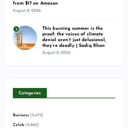
from $17 on Amazon
August 8, 2026
This burning summer is the
3
proof: the voices of climate
denial aren’t just delusional,
they’re deadly | Sadiq Khan
August 8, 2026
Categories
Business
(2,473)
Celeb
(9,862)