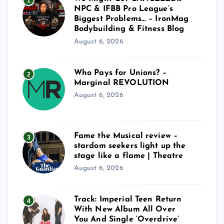
1
NPC & IFBB Pro League’s
Biggest Problems… – IronMag
Bodybuilding & Fitness Blog
August 6, 2026
Who Pays for Unions? –
2
Marginal REVOLUTION
August 6, 2026
Fame the Musical review –
3
stardom seekers light up the
stage like a flame | Theatre
August 6, 2026
Track: Imperial Teen Return
4
With New Album All Over
You And Single ‘Overdrive’