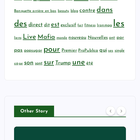
dans
contre
Banquette arrière en bas
beauty
blog
les
des
est
direct
dit
exclusif
fitness
Ironmag
fait
Live
Mafia
nouveau
Nouvelles
par
ont
liens
monde
pour
qui
pas
popsugar
Premier
ProPublica
ses
single
sur
une
son
Trump
été
sont
siège
Other Story