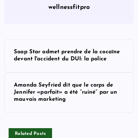
wellnessfitpro
P
Soap Star admet prendre de la cocaïne
o
devant l'accident du DUI: la police
s
Amanda Seyfried dit que le corps de
t
Jennifer «parfait» a été “ruiné” par un
mauvais marketing
n
a
v
Related Posts