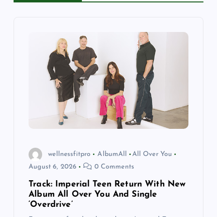
i
g
a
t
i
o
wellnessfitpro
AlbumAll
All Over You
n
August 6, 2026
0 Comments
Track: Imperial Teen Return With New
Album All Over You And Single
‘Overdrive’