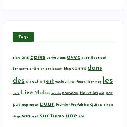
Tags
avec
après
ans
arrière
aux
avoir
Backseat
alors
dans
contre
Banquette arrière en bas
beauty
blog
les
des
est
direct
dit
exclusif
fitness
Ironmag
fait
Live
Mafia
nouveau
Nouvelles
par
ont
liens
monde
pour
qui
pas
popsugar
Premier
ProPublica
ses
single
sur
une
son
Trump
été
sont
siège