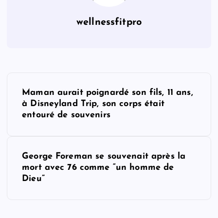
wellnessfitpro
P
Maman aurait poignardé son fils, 11 ans,
o
à Disneyland Trip, son corps était
entouré de souvenirs
s
t
George Foreman se souvenait après la
mort avec 76 comme “un homme de
n
Dieu”
a