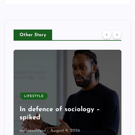
Other Story
LIFESTYLE
In defence of sociology –
spiked
wellnessfitpro
August 9, 2026