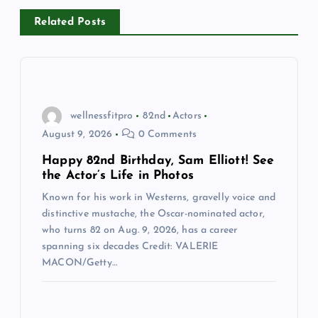
v
Related Posts
i
g
a
wellnessfitpro
82nd
Actors
August 9, 2026
0 Comments
t
Happy 82nd Birthday, Sam Elliott! See
the Actor’s Life in Photos
i
Known for his work in Westerns, gravelly voice and
o
distinctive mustache, the Oscar-nominated actor,
who turns 82 on Aug. 9, 2026, has a career
spanning six decades Credit: VALERIE
n
MACON/Getty…