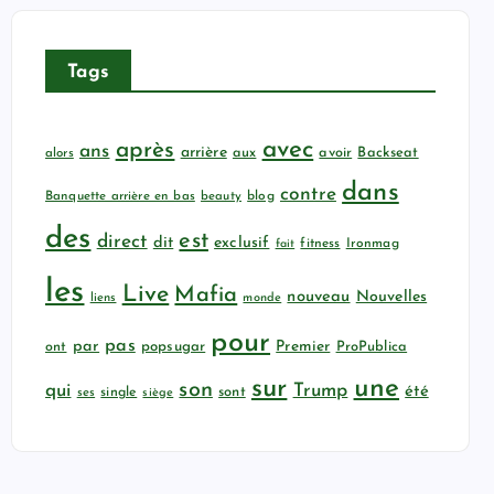
Tags
avec
après
ans
arrière
aux
avoir
Backseat
alors
dans
contre
Banquette arrière en bas
beauty
blog
des
est
direct
dit
exclusif
fitness
Ironmag
fait
les
Live
Mafia
nouveau
Nouvelles
liens
monde
pour
pas
par
popsugar
Premier
ProPublica
ont
sur
une
son
qui
Trump
été
sont
ses
single
siège