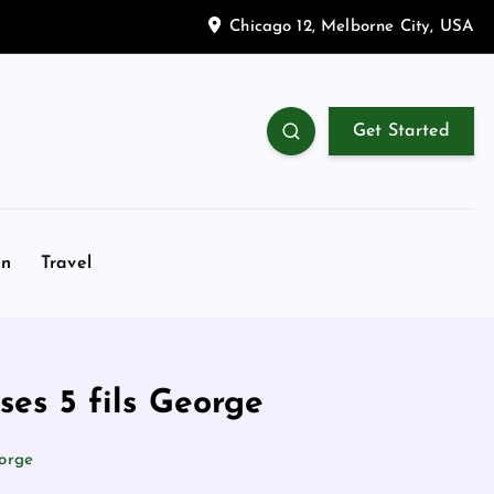
Chicago 12, Melborne City, USA
Get Started
on
Travel
ses 5 fils George
eorge