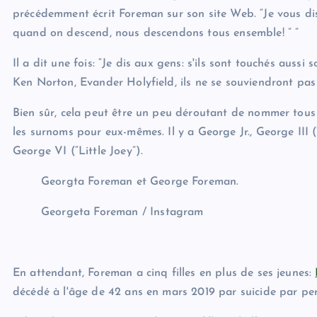
précédemment écrit Foreman sur son site Web. “Je vous dis
quand on descend, nous descendons tous ensemble! ” ”
Il a dit une fois: “Je dis aux gens: s'ils sont touchés auss
Ken Norton, Evander Holyfield, ils ne se souviendront pa
Bien sûr, cela peut être un peu déroutant de nommer tous l
les surnoms pour eux-mêmes. Il y a George Jr., George III 
George VI (“Little Joey”).
Georgta Foreman et George Foreman.
Georgeta Foreman / Instagram
En attendant, Foreman a cinq filles en plus de ses jeunes:
décédé à l'âge de 42 ans en mars 2019 par suicide par pe