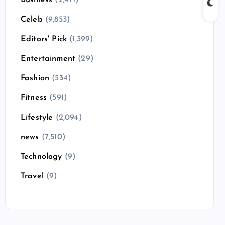
Business
(2,471)
Celeb
(9,853)
Editors' Pick
(1,399)
Entertainment
(29)
Fashion
(534)
Fitness
(591)
Lifestyle
(2,094)
news
(7,510)
Technology
(9)
Travel
(9)