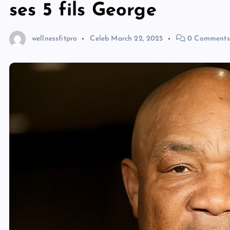
ses 5 fils George
wellnessfitpro
Celeb
March 22, 2025
0 Comments