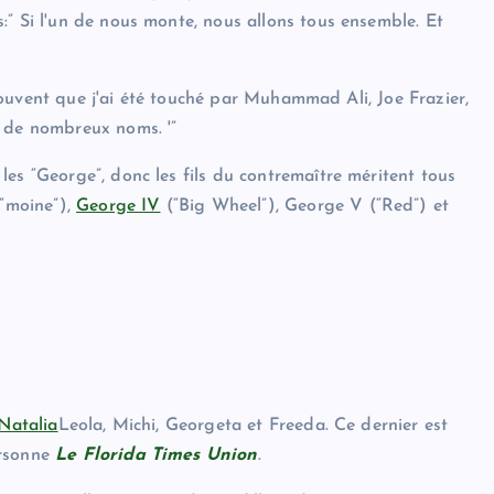
:” Si l'un de nous monte, nous allons tous ensemble. Et
i souvent que j'ai été touché par Muhammad Ali, Joe Frazier,
s de nombreux noms. '”
es “George”, donc les fils du contremaître méritent tous
(“moine”),
George IV
(“Big Wheel”), George V (“Red”) et
Natalia
Leola, Michi, Georgeta et Freeda. Ce dernier est
rsonne
Le Florida Times Union
.