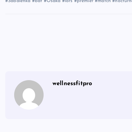
#Sabalenka #bat #Osaka #lors #premier #match #nocturn
wellnessfitpro