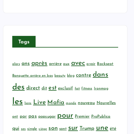
Tags
avec
après
ans
arrière
aux
avoir
Backseat
alors
dans
contre
Banquette arrière en bas
beauty
blog
des
est
direct
dit
exclusif
fitness
Ironmag
fait
les
Live
Mafia
nouveau
Nouvelles
liens
monde
pour
pas
par
popsugar
Premier
ProPublica
ont
sur
une
son
qui
Trump
été
sont
ses
single
siège