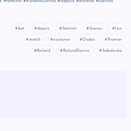
e #féminin #RolandGarros #depuis #Roland #Garros
bat
depuis
féminin
Garros
lors
match
nocturne
Osaka
Premier
Roland
RolandGarros
Sabalenka