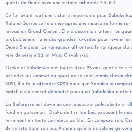
quarts de finale avec une victoire acharnée 7-5, 6-3.
Ce fut avant tout une victoire importante pour Sabalenka. 
Roland-Garros cette année après une mauvaise forme sur t
niveau en Grand Chelem. Elle a désormais atteint les quarts
probablement l'une des grandes favorites pour revenir en fi
Diana Shnaider. Le vainqueur affrontera le vainqueur du 
tête de série n°22, et Maja Chwalinksa.
Osaka et Sabalenka ont toutes deux 28 ans, quatre fois c
périodes au sommet du sport ne se sont jamais chevauchée
2021, il a fallu attendre 2023 pour que Sabalenka rempor
match a clairement démontré pourquoi Sabalenka a atteint
La Biélorusse est devenue une joueuse si polyvalente et elle
fond en parsemant Osaka de tirs tombés, exposant le mouv
terminant en toute confiance au filet. En comparaison, Osa
de variété dans son jeu. À moins qu’elle ne submerge comp