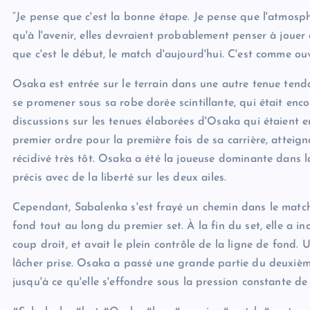
“Je pense que c'est la bonne étape. Je pense que l'atmosph
qu'à l'avenir, elles devraient probablement penser à jouer
que c'est le début, le match d'aujourd'hui. C'est comme ou
Osaka est entrée sur le terrain dans une autre tenue tenda
se promener sous sa robe dorée scintillante, qui était enc
discussions sur les tenues élaborées d'Osaka qui étaient en
premier ordre pour la première fois de sa carrière, atteig
récidivé très tôt. Osaka a été la joueuse dominante dans l
précis avec de la liberté sur les deux ailes.
Cependant, Sabalenka s'est frayé un chemin dans le match 
fond tout au long du premier set. À la fin du set, elle a 
coup droit, et avait le plein contrôle de la ligne de fond. U
lâcher prise. Osaka a passé une grande partie du deuxièm
jusqu'à ce qu'elle s'effondre sous la pression constante d