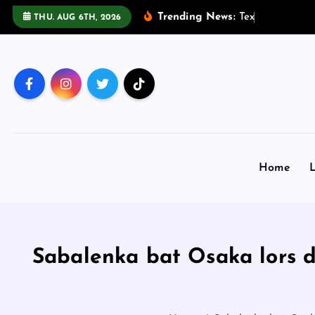
S
Trending News:
T
e
x
a
s
C
u
s
THU. AUG 6TH, 2026
k
i
p
t
o
c
o
n
Home
L
t
e
n
t
Sabalenka bat Osaka lors d