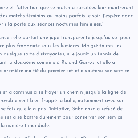
ère et l'attention que ce match a suscitées leur montreront
 des matchs féminins au moins parfois le soir. J'espère donc
vrir la porte aux séances nocturnes féminines.”
nce : elle portait une jupe transparente jusqu'au sol pour
ore plus frappante sous les lumières. Malgré toutes les
 quelque sorte distrayantes, elle jouait un tennis de
nant la deuxième semaine à Roland Garros, et elle a
a première moitié du premier set et a soutenu son service
et a continué à se frayer un chemin jusqu'à la ligne de
incroyablement bien frappé la balle, notamment avec son
ne fois qu’elle a pris l’initiative, Sabalenka a refusé de
e set à se battre durement pour conserver son service
e la numéro 1 mondiale.