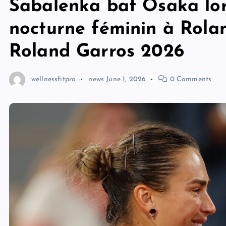
Sabalenka bat Osaka lo
nocturne féminin à Rola
Roland Garros 2026
wellnessfitpro
news
June 1, 2026
0 Comments