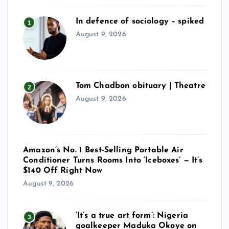
In defence of sociology – spiked
1
August 9, 2026
Tom Chadbon obituary | Theatre
2
August 9, 2026
Amazon’s No. 1 Best-Selling Portable Air
Conditioner Turns Rooms Into ‘Iceboxes’ — It’s
$140 Off Right Now
August 9, 2026
‘It’s a true art form’: Nigeria
3
goalkeeper Maduka Okoye on