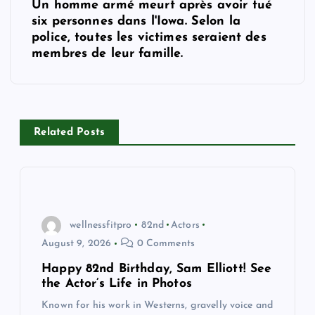
Un homme armé meurt après avoir tué
n
six personnes dans l'Iowa. Selon la
police, toutes les victimes seraient des
a
membres de leur famille.
v
i
Related Posts
g
a
t
wellnessfitpro
82nd
Actors
August 9, 2026
0 Comments
i
Happy 82nd Birthday, Sam Elliott! See
the Actor’s Life in Photos
o
Known for his work in Westerns, gravelly voice and