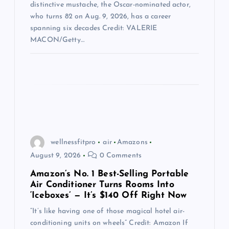
distinctive mustache, the Oscar-nominated actor,
n
who turns 82 on Aug. 9, 2026, has a career
spanning six decades Credit: VALERIE
MACON/Getty…
wellnessfitpro
air
Amazons
August 9, 2026
0 Comments
Amazon’s No. 1 Best-Selling Portable
Air Conditioner Turns Rooms Into
‘Iceboxes’ — It’s $140 Off Right Now
“It’s like having one of those magical hotel air-
conditioning units on wheels” Credit: Amazon If