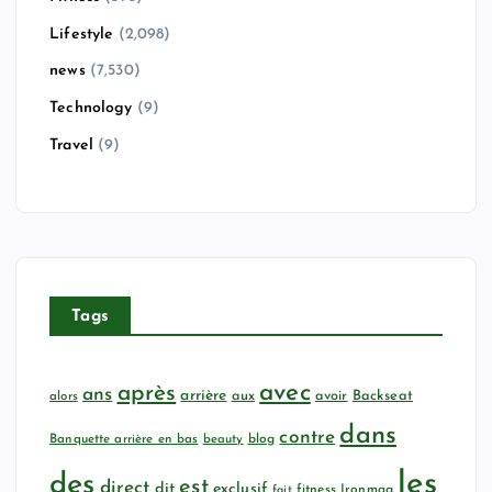
Lifestyle
(2,098)
news
(7,530)
Technology
(9)
Travel
(9)
Tags
avec
après
ans
arrière
aux
avoir
Backseat
alors
dans
contre
Banquette arrière en bas
beauty
blog
les
des
est
direct
dit
exclusif
fitness
Ironmag
fait