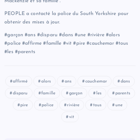
Mackenzie et sa famille”.
PEOPLE a contacté la police du South Yorkshire pour
obtenir des mises à jour.
#garçon #ans #disparu #dans #une #rivière #alors
#police #affirme #famille #vit #pire #cauchemar #tous
#les #parents
affirmé
alors
ans
cauchemar
dans
disparu
famille
garçon
les
parents
pire
police
rivière
tous
une
vit