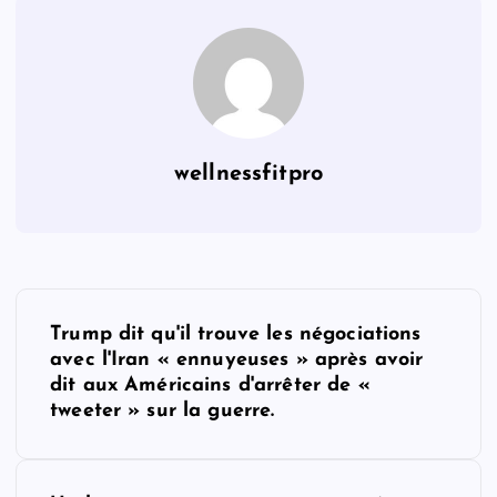
wellnessfitpro
P
Trump dit qu'il trouve les négociations
o
avec l'Iran « ennuyeuses » après avoir
dit aux Américains d'arrêter de «
s
tweeter » sur la guerre.
t