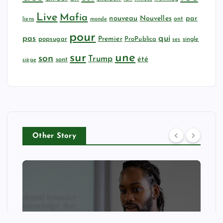
Live
Mafia
nouveau
Nouvelles
par
ont
liens
monde
pour
qui
pas
popsugar
Premier
ProPublica
ses
single
sur
une
son
Trump
été
sont
siège
Other Story