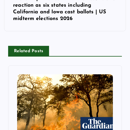
reaction as six states including
n
California and Iowa cast ballots | US
midterm elections 2026
a
v
i
Related Posts
g
a
t
i
o