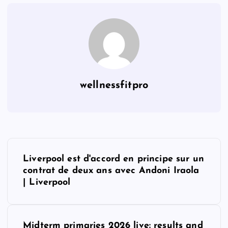
wellnessfitpro
P
Liverpool est d'accord en principe sur un
o
contrat de deux ans avec Andoni Iraola
| Liverpool
s
t
Midterm primaries 2026 live: results and