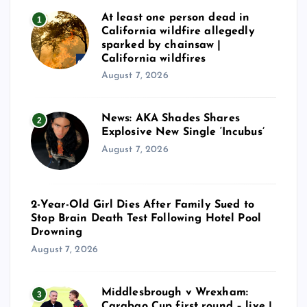
At least one person dead in
1
California wildfire allegedly
sparked by chainsaw |
California wildfires
August 7, 2026
News: AKA Shades Shares
2
Explosive New Single ‘Incubus’
August 7, 2026
2-Year-Old Girl Dies After Family Sued to
Stop Brain Death Test Following Hotel Pool
Drowning
August 7, 2026
Middlesbrough v Wrexham:
3
Carabao Cup first round – live |