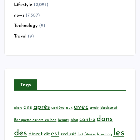
Lifestyle
(2,094)
news
(7,507)
Technology
(9)
Travel
(9)
Tags
avec
après
ans
arrière
aux
avoir
Backseat
alors
dans
contre
Banquette arrière en bas
beauty
blog
les
des
est
direct
dit
exclusif
fitness
Ironmag
fait