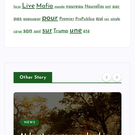
Live
Mafia
nouveau
Nouvelles
par
ont
liens
monde
pour
qui
pas
popsugar
Premier
ProPublica
ses
single
sur
une
son
Trump
été
sont
siège
Other Story
NEWS