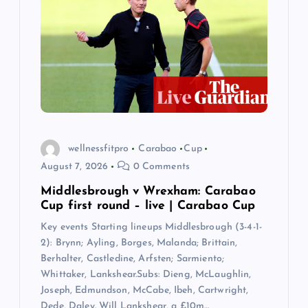
wellnessfitpro
Carabao
Cup
August 7, 2026
0 Comments
Middlesbrough v Wrexham: Carabao
Cup first round – live | Carabao Cup
Key events Starting lineups Middlesbrough (3-4-1-
2): Brynn; Ayling, Borges, Malanda; Brittain,
Berhalter, Castledine, Arfsten; Sarmiento;
Whittaker, Lankshear.Subs: Dieng, McLaughlin,
Joseph, Edmundson, McCabe, Ibeh, Cartwright,
Dede, Daley. Will Lankshear, a £10m…