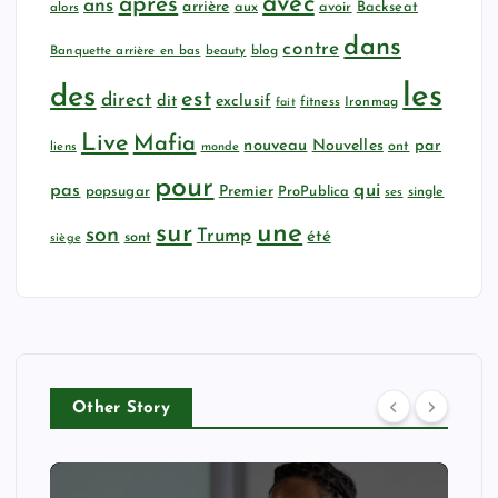
avec
après
ans
arrière
aux
avoir
Backseat
alors
dans
contre
Banquette arrière en bas
beauty
blog
les
des
est
direct
dit
exclusif
fitness
Ironmag
fait
Live
Mafia
nouveau
Nouvelles
par
ont
liens
monde
pour
qui
pas
popsugar
Premier
ProPublica
ses
single
sur
une
son
Trump
été
sont
siège
Other Story