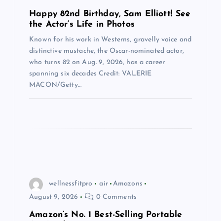
Happy 82nd Birthday, Sam Elliott! See
i
the Actor’s Life in Photos
o
Known for his work in Westerns, gravelly voice and
distinctive mustache, the Oscar-nominated actor,
who turns 82 on Aug. 9, 2026, has a career
n
spanning six decades Credit: VALERIE
MACON/Getty…
wellnessfitpro
air
Amazons
August 9, 2026
0 Comments
Amazon’s No. 1 Best-Selling Portable