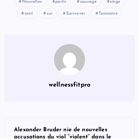
Nouvelles
partir
sauvage
siège
sont
sur
Survrover
Tasmanie
wellnessfitpro
P
Alexander Bruder nie de nouvelles
accusations du viol “violent” dans le