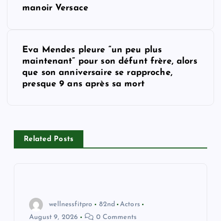
o
manoir Versace
s
t
Eva Mendes pleure “un peu plus
maintenant” pour son défunt frère, alors
n
que son anniversaire se rapproche,
presque 9 ans après sa mort
a
v
i
Related Posts
g
a
wellnessfitpro
82nd
Actors
t
August 9, 2026
0 Comments