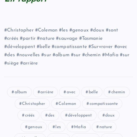
#Christopher #Coleman #les #genoux #doux #sont
#créés #partir #nature #sauvage #Tasmanie
#développent #belle #compatissante #Survrover #avec
#des #nouvelles #sur #album #sur #chemin #Mafia #sur
#siège #arrière
album
arrière
avec
belle
chemin
Christopher
Coleman
compatissante
créés
des
développent
doux
genoux
les
Mafia
nature