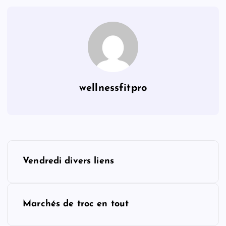
wellnessfitpro
P
Vendredi divers liens
o
s
Marchés de troc en tout
t