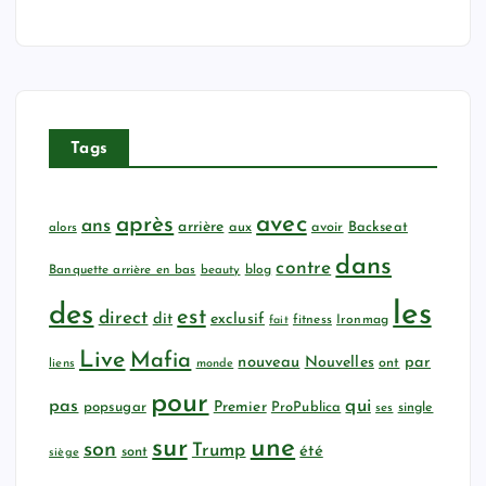
Tags
avec
après
ans
arrière
aux
avoir
Backseat
alors
dans
contre
Banquette arrière en bas
beauty
blog
les
des
est
direct
dit
exclusif
fitness
Ironmag
fait
Live
Mafia
nouveau
Nouvelles
par
ont
liens
monde
pour
qui
pas
popsugar
Premier
ProPublica
ses
single
sur
une
son
Trump
été
sont
siège