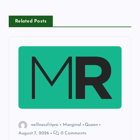
n
Related Posts
a
v
i
g
a
t
i
wellnessfitpro
Marginal
Queen
August 7, 2026
0 Comments
o