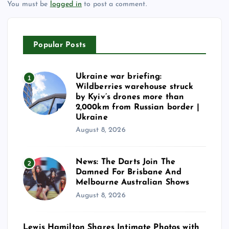
You must be
logged in
to post a comment.
Popular Posts
Ukraine war briefing:
1
Wildberries warehouse struck
by Kyiv’s drones more than
2,000km from Russian border |
Ukraine
August 8, 2026
News: The Darts Join The
2
Damned For Brisbane And
Melbourne Australian Shows
August 8, 2026
Lewis Hamilton Shares Intimate Photos with