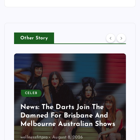
Other Story
CELEB
News: The Darts Join The
Damned For Brisbane And
Melbourne Australian Shows
wellnessfitpro
August 8, 2026