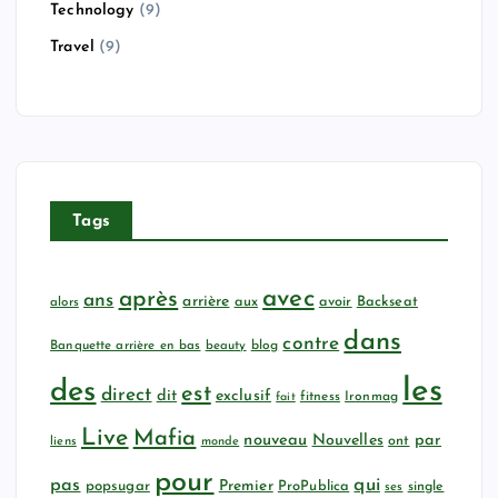
Technology
(9)
Travel
(9)
Tags
avec
après
ans
arrière
aux
avoir
Backseat
alors
dans
contre
Banquette arrière en bas
beauty
blog
les
des
est
direct
dit
exclusif
fitness
Ironmag
fait
Live
Mafia
nouveau
Nouvelles
par
ont
liens
monde
pour
qui
pas
popsugar
Premier
ProPublica
ses
single