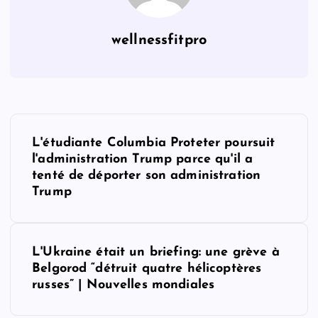
wellnessfitpro
P
L'étudiante Columbia Proteter poursuit
o
l'administration Trump parce qu'il a
tenté de déporter son administration
s
Trump
t
L'Ukraine était un briefing: une grève à
n
Belgorod “détruit quatre hélicoptères
russes” | Nouvelles mondiales
a