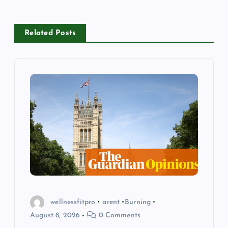
v
i
Related Posts
g
a
t
i
o
n
wellnessfitpro
arent
Burning
August 8, 2026
0 Comments