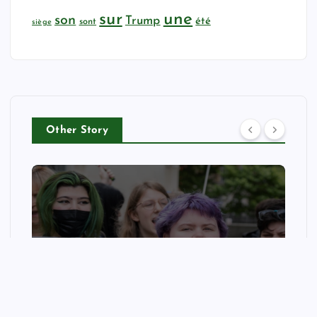
sur
une
son
Trump
été
sont
siège
Other Story
LIFESTYLE
The homophobic folly of