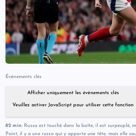
Événements clés
Afficher uniquement les événements clés
Veuillez activer JavaScript pour utiliser cette fonction
82 min
: Russo est touché dans la boîte, il est surpeuplé, 
Point, il y a une russo qui y apporte une tête, mais elle saut