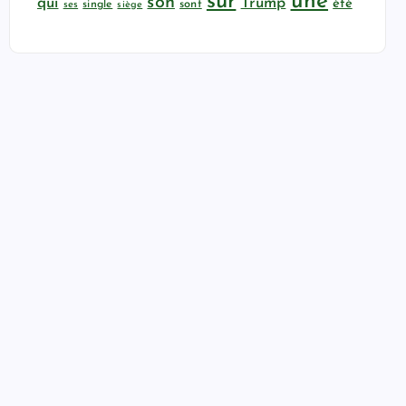
sur
une
son
qui
Trump
été
sont
ses
single
siège