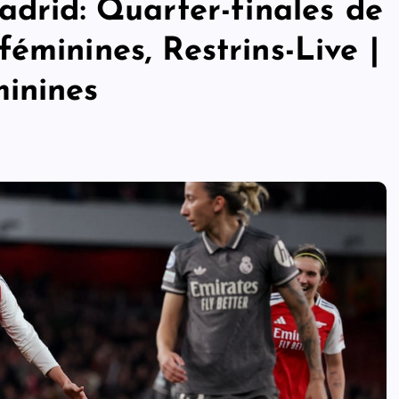
adrid: Quarter-finales de
éminines, Restrins-Live |
inines