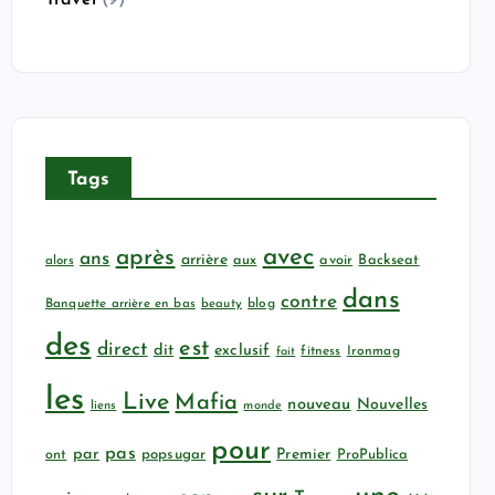
Travel
(9)
Tags
avec
après
ans
arrière
aux
avoir
Backseat
alors
dans
contre
Banquette arrière en bas
beauty
blog
des
est
direct
dit
exclusif
fitness
Ironmag
fait
les
Live
Mafia
nouveau
Nouvelles
liens
monde
pour
pas
par
popsugar
Premier
ProPublica
ont