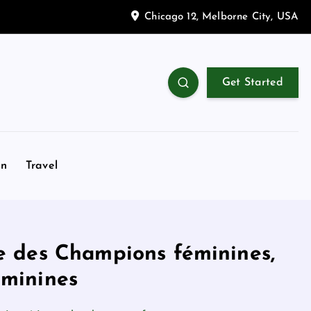
Chicago 12, Melborne City, USA
Get Started
on
Travel
ue des Champions féminines,
éminines