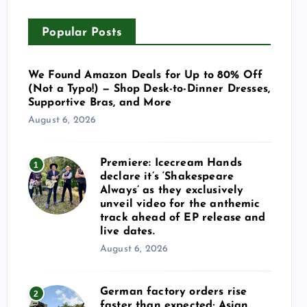
Popular Posts
We Found Amazon Deals for Up to 80% Off
(Not a Typo!) — Shop Desk-to-Dinner Dresses,
Supportive Bras, and More
August 6, 2026
Premiere: Icecream Hands
1
declare it’s ‘Shakespeare
Always’ as they exclusively
unveil video for the anthemic
track ahead of EP release and
live dates.
August 6, 2026
German factory orders rise
2
faster than expected; Asian