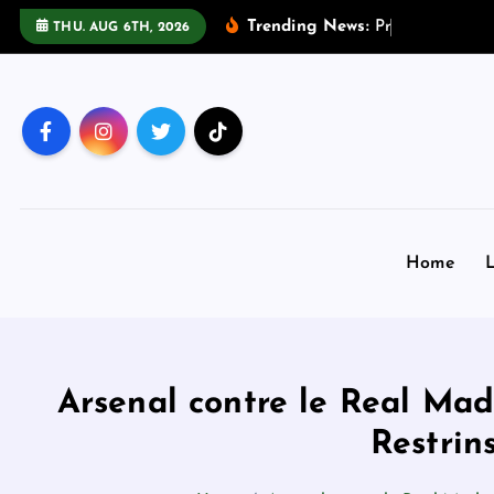
S
Trending News:
P
r
e
m
i
e
r
e
:
THU. AUG 6TH, 2026
k
i
p
t
o
c
o
n
Home
L
t
e
n
t
Arsenal contre le Real Mad
Restrin