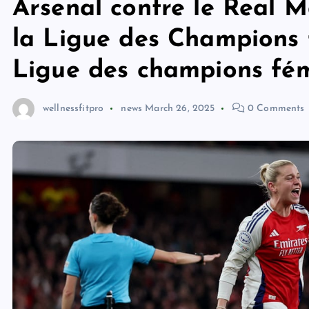
Arsenal contre le Real M
la Ligue des Champions f
Ligue des champions fém
wellnessfitpro
news
March 26, 2025
0 Comments