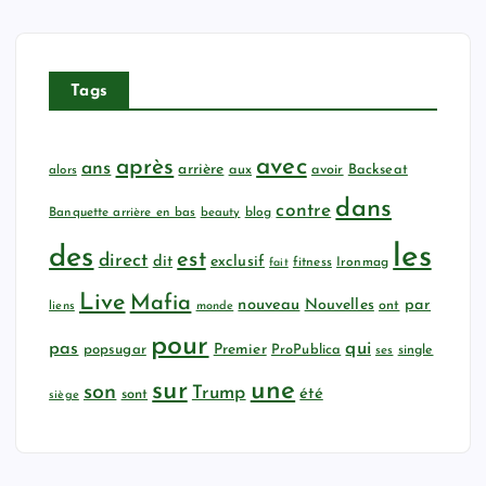
Tags
avec
après
ans
arrière
aux
avoir
Backseat
alors
dans
contre
Banquette arrière en bas
beauty
blog
les
des
est
direct
dit
exclusif
fitness
Ironmag
fait
Live
Mafia
nouveau
Nouvelles
par
ont
liens
monde
pour
qui
pas
popsugar
Premier
ProPublica
ses
single
sur
une
son
Trump
été
sont
siège