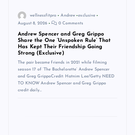
a
t
wellnessfitpro
Andrew
exclusive
August 8, 2026
0 Comments
i
Andrew Spencer and Greg Grippo
Share the One ‘Unspoken Rule’ That
o
Has Kept Their Friendship Going
Strong (Exclusive)
n
The pair became friends in 2021 while filming
season 17 of ‘The Bachelorette’ Andrew Spencer
and Greg GrippoCredit: Hatnim Lee/Getty NEED
TO KNOW Andrew Spencer and Greg Grippo
credit daily…