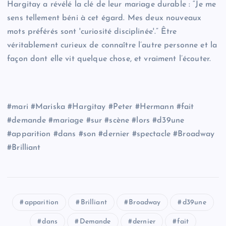
Hargitay a révélé la clé de leur mariage durable : “Je me
sens tellement béni à cet égard. Mes deux nouveaux
mots préférés sont 'curiosité disciplinée'.” Être
véritablement curieux de connaître l’autre personne et la
façon dont elle vit quelque chose, et vraiment l’écouter.
#mari #Mariska #Hargitay #Peter #Hermann #fait
#demande #mariage #sur #scène #lors #d39une
#apparition #dans #son #dernier #spectacle #Broadway
#Brilliant
apparition
Brilliant
Broadway
d39une
dans
Demande
dernier
fait