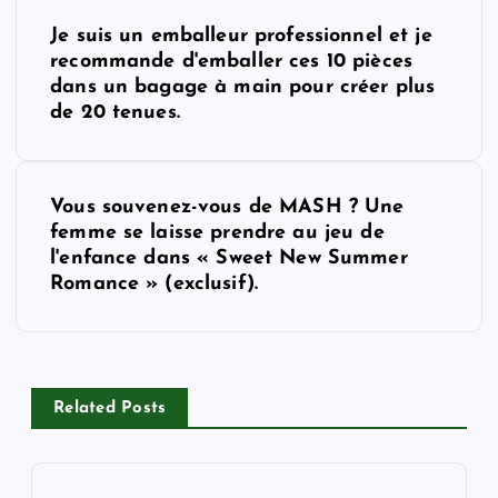
P
Je suis un emballeur professionnel et je
o
recommande d'emballer ces 10 pièces
dans un bagage à main pour créer plus
s
de 20 tenues.
t
Vous souvenez-vous de MASH ? Une
n
femme se laisse prendre au jeu de
l'enfance dans « Sweet New Summer
a
Romance » (exclusif).
v
i
Related Posts
g