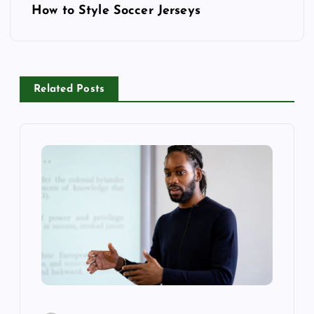
t
How to Style Soccer Jerseys
n
a
Related Posts
v
i
g
a
t
i