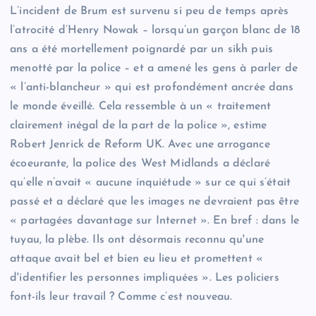
L’incident de Brum est survenu si peu de temps après
l’atrocité d’Henry Nowak – lorsqu’un garçon blanc de 18
ans a été mortellement poignardé par un sikh puis
menotté par la police – et a amené les gens à parler de
« l’anti-blancheur » qui est profondément ancrée dans
le monde éveillé. Cela ressemble à un « traitement
clairement inégal de la part de la police », estime
Robert Jenrick de Reform UK. Avec une arrogance
écoeurante, la police des West Midlands a déclaré
qu’elle n’avait « aucune inquiétude » sur ce qui s’était
passé et a déclaré que les images ne devraient pas être
« partagées davantage sur Internet ». En bref : dans le
tuyau, la plèbe. Ils ont désormais reconnu qu'une
attaque avait bel et bien eu lieu et promettent «
d'identifier les personnes impliquées ». Les policiers
font-ils leur travail ? Comme c’est nouveau.