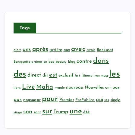
Tags
avec
après
ans
arrière
aux
avoir
Backseat
alors
dans
contre
Banquette arrière en bas
beauty
blog
les
des
est
direct
dit
exclusif
fitness
Ironmag
fait
Live
Mafia
nouveau
Nouvelles
par
ont
liens
monde
pour
qui
pas
popsugar
Premier
ProPublica
ses
single
sur
une
son
Trump
été
sont
siège