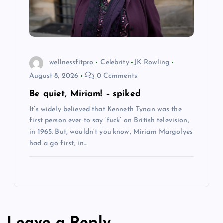
wellnessfitpro
Celebrity
JK Rowling
August 8, 2026
0 Comments
Be quiet, Miriam! – spiked
It’s widely believed that Kenneth Tynan was the
first person ever to say ‘fuck’ on British television,
in 1965. But, wouldn’t you know, Miriam Margolyes
had a go first, in…
Leave a Reply