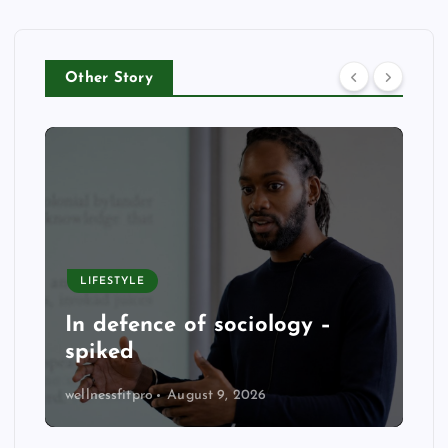
Other Story
LIFESTYLE
In defence of sociology –
spiked
wellnessfitpro
August 9, 2026