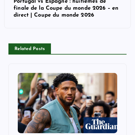
Portugal vs Espagne : huitièmes de
n
finale de la Coupe du monde 2026 – en
direct | Coupe du monde 2026
a
v
i
Related Posts
g
a
t
i
o