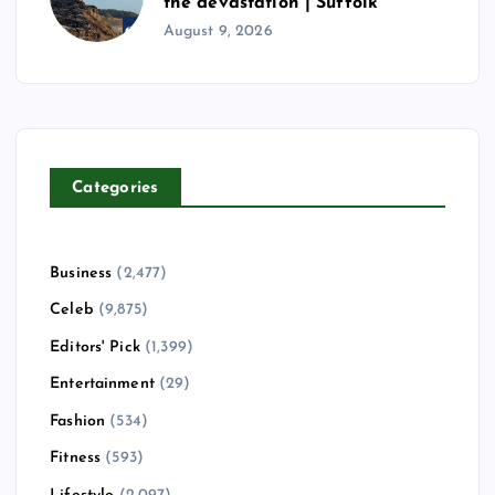
the devastation | Suffolk
August 9, 2026
Categories
Business
(2,477)
Celeb
(9,875)
Editors' Pick
(1,399)
Entertainment
(29)
Fashion
(534)
Fitness
(593)