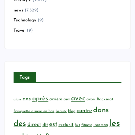
Lifestyle
(2,097)
news
(7,529)
Technology
(9)
Travel
(9)
Tags
avec
après
ans
arrière
aux
avoir
Backseat
alors
dans
contre
Banquette arrière en bas
beauty
blog
les
des
est
direct
dit
exclusif
fitness
Ironmag
fait