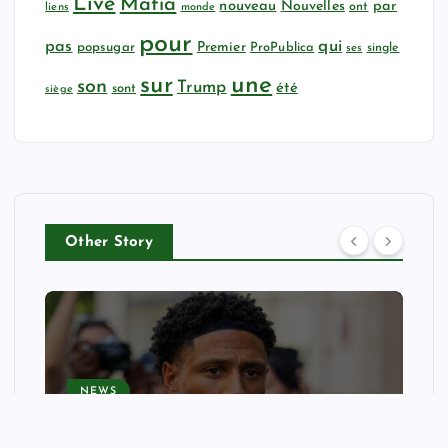
Live
Mafia
nouveau
Nouvelles
par
ont
liens
monde
pour
qui
pas
popsugar
Premier
ProPublica
ses
single
sur
une
son
Trump
été
sont
siège
Other Story
NEWS
‘It’s a true art form’: Nigeria