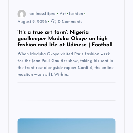
n
wellnessfitpro
Art
fashion
August 9, 2026
0 Comments
‘It’s a true art form’: Nigeria
goalkeeper Maduka Okoye on high
fashion and life at Udinese | Football
When Maduka Okoye visited Paris fashion week
for the Jean Paul Gaultier show, taking his seat in
the front row alongside rapper Cardi B, the online
reaction was swift. Within…