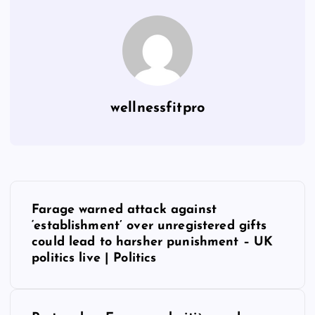
wellnessfitpro
P
Farage warned attack against
o
‘establishment’ over unregistered gifts
could lead to harsher punishment – UK
s
politics live | Politics
t