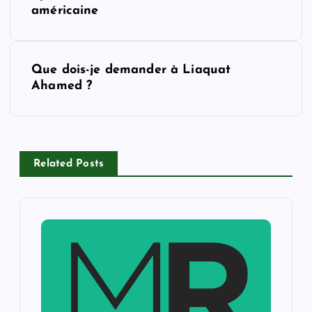
o
américaine
s
Que dois-je demander à Liaquat
t
Ahamed ?
n
a
Related Posts
v
i
g
a