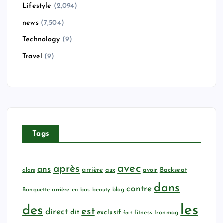
Lifestyle
(2,094)
news
(7,504)
Technology
(9)
Travel
(9)
Tags
avec
après
ans
arrière
aux
avoir
Backseat
alors
dans
contre
Banquette arrière en bas
beauty
blog
les
des
est
direct
dit
exclusif
fitness
Ironmag
fait