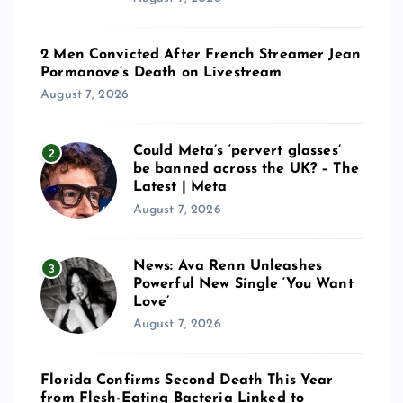
2 Men Convicted After French Streamer Jean
Pormanove’s Death on Livestream
August 7, 2026
Could Meta’s ‘pervert glasses’
2
be banned across the UK? – The
Latest | Meta
August 7, 2026
News: Ava Renn Unleashes
3
Powerful New Single ‘You Want
Love’
August 7, 2026
Florida Confirms Second Death This Year
from Flesh-Eating Bacteria Linked to