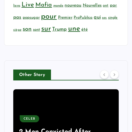
Live
Mafia
nouveau
Nouvelles
par
ont
liens
monde
pour
qui
pas
popsugar
Premier
ProPublica
ses
single
sur
une
son
Trump
été
sont
siège
Other Story
CELEB
2 Men Convicted After