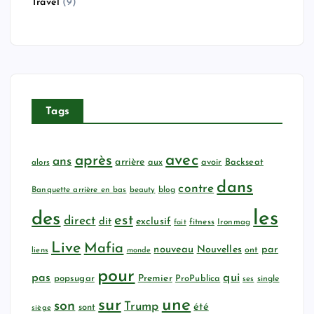
Travel
(9)
Tags
avec
après
ans
arrière
aux
avoir
Backseat
alors
dans
contre
Banquette arrière en bas
beauty
blog
les
des
est
direct
dit
exclusif
fitness
Ironmag
fait
Live
Mafia
nouveau
Nouvelles
par
ont
liens
monde
pour
qui
pas
popsugar
Premier
ProPublica
ses
single
sur
une
son
Trump
été
sont
siège