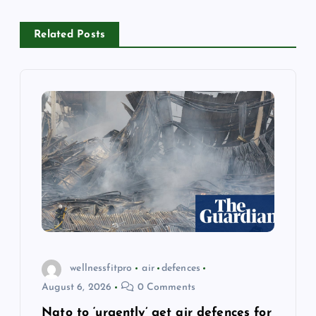
v
i
Related Posts
g
a
t
i
o
n
wellnessfitpro
air
defences
August 6, 2026
0 Comments
Nato to ‘urgently’ get air defences for