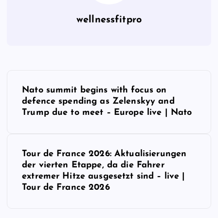
wellnessfitpro
P
Nato summit begins with focus on
o
defence spending as Zelenskyy and
Trump due to meet – Europe live | Nato
s
t
Tour de France 2026: Aktualisierungen
der vierten Etappe, da die Fahrer
n
extremer Hitze ausgesetzt sind – live |
Tour de France 2026
a