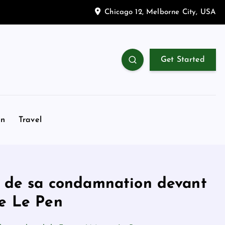
Chicago 12, Melborne City, USA
Get Started
on
Travel
el de sa condamnation devant
ne Le Pen