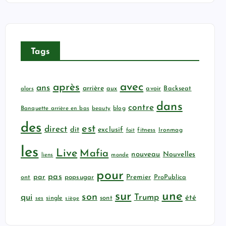
Tags
avec
après
ans
arrière
aux
avoir
Backseat
alors
dans
contre
Banquette arrière en bas
beauty
blog
des
est
direct
dit
exclusif
fitness
Ironmag
fait
les
Live
Mafia
nouveau
Nouvelles
liens
monde
pour
pas
par
popsugar
Premier
ProPublica
ont
sur
une
son
qui
Trump
été
sont
ses
single
siège