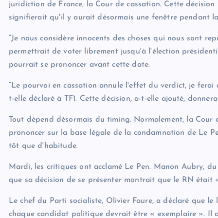
juridiction de France, la Cour de cassation. Cette décision
signifierait qu'il y aurait désormais une fenêtre pendant l
“Je nous considère innocents des choses qui nous sont repro
permettrait de voter librement jusqu'à l'élection présidenti
pourrait se prononcer avant cette date.
“Le pourvoi en cassation annule l'effet du verdict, je fera
t-elle déclaré à TF1. Cette décision, a-t-elle ajouté, donner
Tout dépend désormais du timing. Normalement, la Cour de
prononcer sur la base légale de la condamnation de Le Pen.
tôt que d'habitude.
Mardi, les critiques ont acclamé Le Pen. Manon Aubry, du
que sa décision de se présenter montrait que le RN était 
Le chef du Parti socialiste, Olivier Faure, a déclaré que l
chaque candidat politique devrait être « exemplaire ». Il 