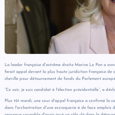
La leader française d'extrême droite Marine Le Pen a anno
ferait appel devant la plus haute juridiction française de
cheville pour détournement de fonds du Parlement europé
“Ce soir, je suis candidat à l'élection présidentielle”, a déc
Plus tôt mardi, une cour d'appel française a confirmé la 
dans l'orchestration d'une escroquerie à de faux emplois 
reconnue coupable d'avoir joué un rôle clé dans le détour