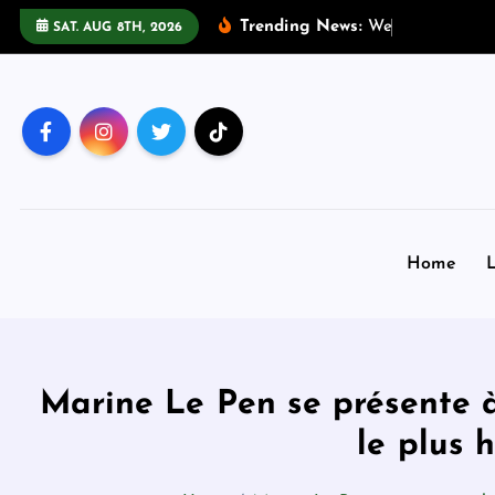
S
Trending News:
W
e
s
t
H
a
m
SAT. AUG 8TH, 2026
k
i
p
t
o
c
o
n
Home
L
t
e
n
t
Marine Le Pen se présente à
le plus 