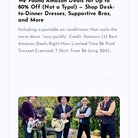
We Found Amazon Deals for Up to
80% Off (Not a Typo!) — Shop Desk-
i
to-Dinner Dresses, Supportive Bras,
and More
o
Including a portable air conditioner that cools the
room down “very quickly” Credit: Amazon (4) Best
n
Amazon Deals Right Now Limited-Time $6 Find:
Tnnzeet Crewneck T-Shirt, from $6 (orig. $20)…