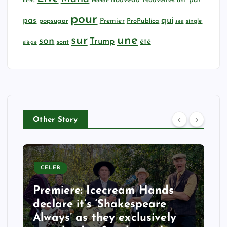
nouveau
Nouvelles
par
ont
liens
monde
pour
qui
pas
popsugar
Premier
ProPublica
ses
single
sur
une
son
Trump
été
sont
siège
Other Story
CELEB
Premiere: Icecream Hands
declare it’s ‘Shakespeare
Always’ as they exclusively