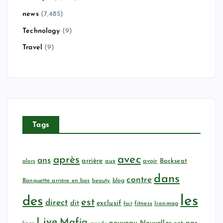
news
(7,485)
Technology
(9)
Travel
(9)
Tags
avec
après
ans
arrière
aux
avoir
Backseat
alors
dans
contre
Banquette arrière en bas
beauty
blog
les
des
est
direct
dit
exclusif
fitness
Ironmag
fait
Live
Mafia