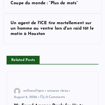
Coupe du monde : “Plus de mots”
s
t
Un agent de l'ICE tire mortellement sur
un homme au ventre lors d'un raid tôt le
n
matin à Houston
a
v
Related Posts
i
g
a
wellnessfitpro
amazon
bras
August 6, 2026
0 Comments
t