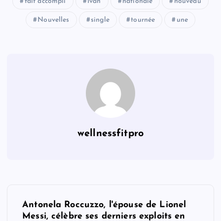
fait accompli
Ivan
nationale
nouveau
Nouvelles
single
tournée
une
wellnessfitpro
P
Antonela Roccuzzo, l'épouse de Lionel
o
Messi, célèbre ses derniers exploits en