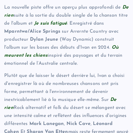
La nouvelle piste offre un aperçu plus approfondi de
De
rien
suite à la sortie du double single de la chanson titre
de l'album et
Je suis fatigué
. Enregistré dans
Mparntwe/Alice Springs
sur Arrernte Country avec
producteur
Dylan Jeune
(Way Dynamic) construit
l'album sur les bases des débuts d'Ivan en 2024.
Où
meurent les chiens
inspiré des paysages et du terrain
émotionnel de l’Australie centrale.
Plutôt que de laisser le désert derrière lui, Ivan a choisi
d'enregistrer là où de nombreuses chansons ont pris
forme, permettant à l'environnement de devenir
inextricablement lié à la musique elle-même. Sur
De
rien
Rock alternatif et folk du désert se mélangent avec
une intensité calme et reflètent des influences d'origines
différentes
Mark Lanegan
,
Nick Cave
,
Léonard
Cohen
Et
Sharon Van Etten
mais reste fermement ancré