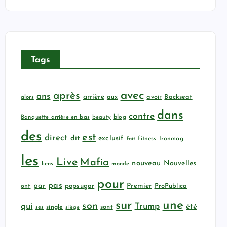
Tags
avec
après
ans
arrière
aux
avoir
Backseat
alors
dans
contre
Banquette arrière en bas
beauty
blog
des
est
direct
dit
exclusif
fitness
Ironmag
fait
les
Live
Mafia
nouveau
Nouvelles
liens
monde
pour
pas
par
popsugar
Premier
ProPublica
ont
sur
une
son
qui
Trump
été
sont
ses
single
siège