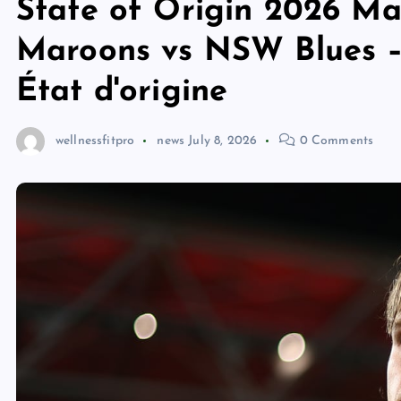
State of Origin 2026 Mat
Maroons vs NSW Blues – 
État d'origine
wellnessfitpro
news
July 8, 2026
0 Comments