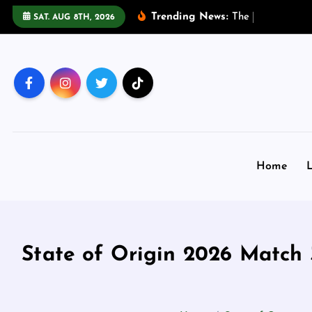
S
Trending News:
T
h
e
h
o
m
o
p
h
SAT. AUG 8TH, 2026
k
i
p
t
o
c
o
n
Home
L
t
e
n
t
State of Origin 2026 Match 